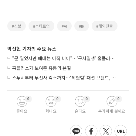
#신보
#스타트업
#AI
#IR
#해외진출
박선현 기자의 주요 뉴스
“문 열었지만 매대는 아직 비어”…‘구사일생’ 홈플러스, 정상화 시험대
홈플러스가 보여준 유통의 본질
스투시부터 무신사 킥스까지…‘체험형’ 패션 브랜드, 잇단 제주행
0
0
0
0
좋아요
화나요
슬퍼요
추가취재 원해요