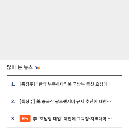
많이 본 뉴스
[특징주] “탄약 부족하다“ 美 국방부 증산 요청에⋯국내 방산주 급등세
1.
[특징주] 美 중국산 광트랜시버 규제 추진에 대한광통신 등 광통신株 강세
2.
李 ‘호남형 대입’ 제안에 교육청·지역대학 서·논술형 입시 연계 '착수'
단독
3.