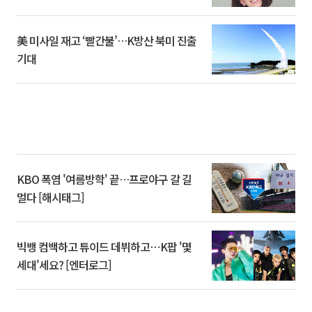
美 미사일 재고 ‘빨간불’…K방산 북미 진출
기대
KBO 폭염 '여름방학' 끝…프로야구 갈 길
멀다 [해시태그]
빅뱅 컴백하고 튜이드 데뷔하고⋯K팝 '몇
세대'세요? [엔터로그]