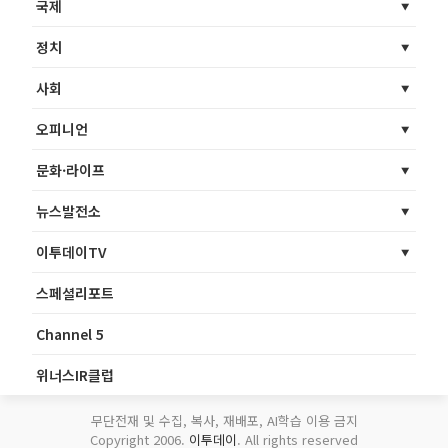
국제
정치
사회
오피니언
문화·라이프
뉴스발전소
이투데이TV
스페셜리포트
Channel 5
위너스IR클럽
무단전재 및 수집, 복사, 재배포, AI학습 이용 금지
Copyright 2006.
이투데이
. All rights reserved