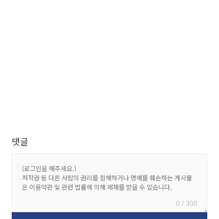
댓글
0 / 300