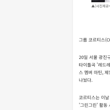
▲(사진제공
그룹 코르티스(C
20일 서울 광진
타이틀곡 '레드레
스 멤버 마틴, 
나눴다.
코르티스는 이날 
'그린그린' 활동