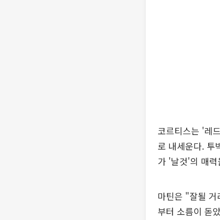
코르티스는 '레드
로 내세운다. 투
가 '날것'의 매
마틴은 "잘될 거
부터 소름이 돋았