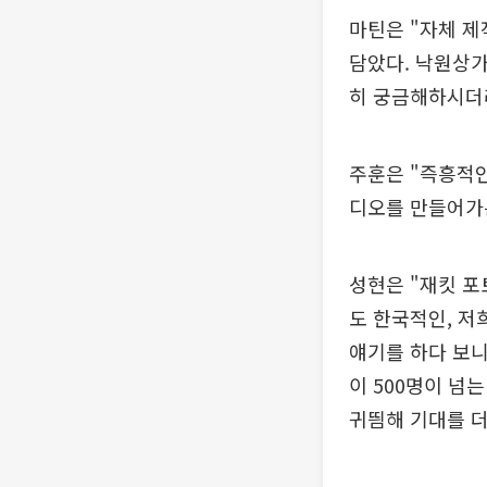
마틴은 "자체 
담았다. 낙원상가
히 궁금해하시더라
주훈은 "즉흥적인
디오를 만들어가
성현은 "재킷 포
도 한국적인, 
얘기를 하다 보니
이 500명이 넘
귀띔해 기대를 더