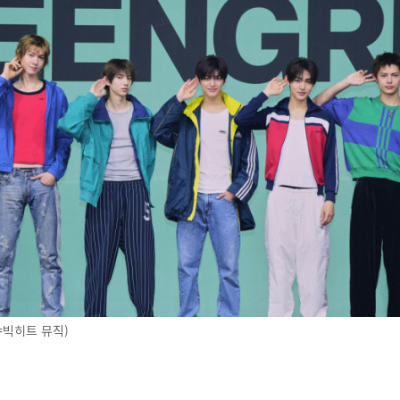
=빅히트 뮤직)