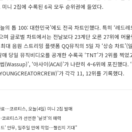
 미니 2집에 수록된 6곡 모두 순위권에 들었다.
늘의 톱 100: 대한민국’에도 전곡 차트인했다. 특히 ‘레드레
으며 글로벌 차트에서는 전날보다 23계단 오른 27위에 머물렀
최대 음원 스트리밍 플랫폼 QQ뮤직의 5일 자 ‘상승 차트’(
발매 당일 뮤직비디오를 공개한 수록곡 ‘TNT’가 2위를 찍었고
, ‘와썹(Wassup)’, ‘아사이(ACAI)’가 나란히 4~6위에 포진했다
UNGCREATORCREW)’가 각각 11, 12위를 기록했다.
완료⋯코르티스, 오늘(4일) 미니 2집 발매
⋯코르티스가 선언한 '날것'의 매력
드' 안무, 일주일 만에 작업⋯챌린지 기대"