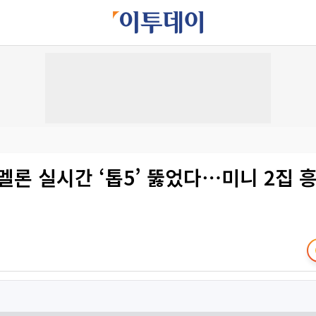
멜론 실시간 ‘톱5’ 뚫었다⋯미니 2집 