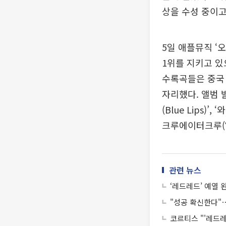
상을 수성 중이고
5일 애플뮤직 ‘오
1위를 지키고 있
수록곡들은 중국 
자리했다. 앨범 
(Blue Lips)’
크루에이터크루(YO
관련 뉴스
‘레드레드’ 예열 
"성공 확신한다"
코르티스 "'레드레