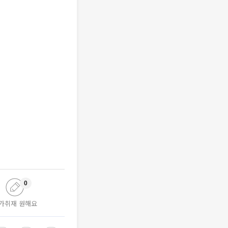
0
가취재 원해요