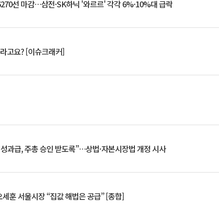
6270선 마감…삼전·SK하닉 '와르르' 각각 6%·10%대 급락
 깨라고요? [이슈크래커]
 성과급, 주총 승인 받도록”…상법·자본시장법 개정 시사
세훈 서울시장 “집값 해법은 공급” [종합]