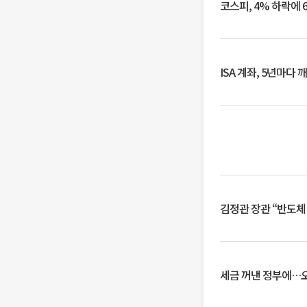
코스피, 4% 하락에 
ISA 계좌, 5년마다
김정관 장관 “반도체
세금 꺼낸 정부에…오