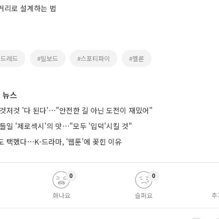
거리로 설계하는 법
레드레드
#빌보드
#스포티파이
#멜론
 뉴스
것저것 '다 된다'⋯"안전한 길 아닌 도전이 재밌어"
들일 '제로섹시'의 맛⋯"모두 '입덕'시킬 것"
 택했다⋯K-드라마, '웹툰'에 꽂힌 이유
0
0
화나요
슬퍼요
추