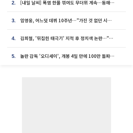
[내일 날씨] 폭염 한풀 꺾여도 무더위 계속⋯동해안 이틀 연속 비
2.
임영웅, 어느덧 데뷔 10주년⋯"가진 것 없던 시절, 내 앞엔 20명의 팬뿐"
3.
김희철, '뒤집힌 태극기' 지적 후 정치색 논란…"좌우 떠나 우리나라 국기"
4.
놀란 감독 '오디세이', 개봉 4일 만에 100만 돌파⋯'왕사남' 보다 빠르다
5.