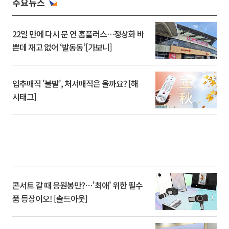
주요뉴스
22일 만에 다시 문 연 홈플러스…정상화 바
쁜데 재고 없어 ‘발동동’[가보니]
입추매직 '불발', 처서매직은 올까요? [해
시태그]
콘서트 갈 때 응원봉만?⋯'최애' 위한 필수
품 등장이오! [솔드아웃]