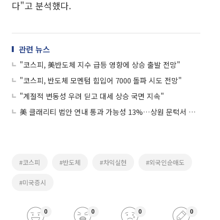
다"고 분석했다.
관련 뉴스
"코스피, 美반도체 지수 급등 영향에 상승 출발 전망"
"코스피, 반도체 모멘텀 힘입어 7000 돌파 시도 전망"
"계절적 변동성 우려 딛고 대세 상승 국면 지속"
美 클래리티 법안 연내 통과 가능성 13%…상원 문턱서 제동
#코스피
#반도체
#차익실현
#외국인순매도
#미국증시
0
0
0
0