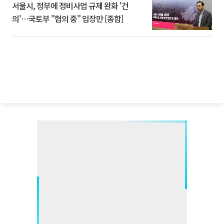
서울시, 정부에 정비사업 규제 완화 '건
의'⋯국토부 "협의 중" 입장만 [종합]