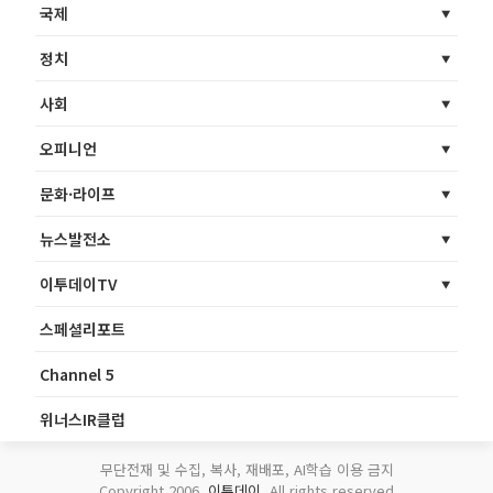
국제
정치
사회
오피니언
문화·라이프
뉴스발전소
이투데이TV
스페셜리포트
Channel 5
위너스IR클럽
무단전재 및 수집, 복사, 재배포, AI학습 이용 금지
Copyright 2006.
이투데이
. All rights reserved