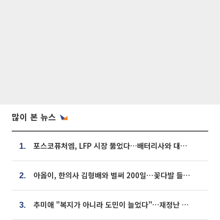
많이 본 뉴스
포스코퓨처엠, LFP 시장 뚫었다…배터리사와 대규모 장기 공급 합의
1.
아옳이, 한의사 김형배와 벌써 200일⋯꽃다발 들고 "프러포즈 아냐"
2.
추미애 "복지가 아니라 도민이 늘었다"…재정난 책임론 정면돌파
3.