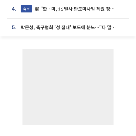
軍 "한ㆍ미, 北 발사 탄도미사일 제원 정밀분석 중"
속보
4.
박문성, 축구협회 '성 접대' 보도에 분노…"다 말아먹으려고 작정했나"
5.