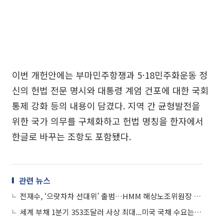
이번 개헌안에는 부마민주항쟁과 5·18민주화운동 정
신의 헌법 전문 명시와 대통령 계엄 건포에 대한 국회
통제 강화 등의 내용이 담겼다. 지역 간 균형발전을
위한 국가 의무를 구체화하고 헌법 명칭을 한자에서
한글로 바꾸는 조항도 포함됐다.
관련 뉴스
전재수, ‘으랏차차 선대위’ 출범…HMM 해상노조위원장 등 합류
세계 부채 1분기 353조달러 사상 최대...미국 국채 수요는 정체