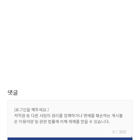
댓글
0 / 300