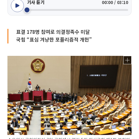
기사 듣기
00:00 / 03:10
표결 178명 참여로 의결정족수 미달
국힘 “표심 겨냥한 포퓰리즘적 개헌”