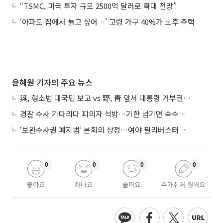
“TSMC, 미국 투자 규모 2500억 달러로 확대 전망”
‘아파도 집에서 늙고 싶어…’ 고령 가구 40%가 노후 주택
윤혜원 기자의 주요 뉴스
與, 형소법 대국민 보고 vs 野, 靑 앞서 대통령 거부권 촉구
경찰 수사 기다리다 피의자 석방…기한 넘기면 속수무책
‘보완수사권 폐지법’ 본회의 상정…여야 필리버스터 대치
0
0
0
0
좋아요
화나요
슬퍼요
추가취재 원해요