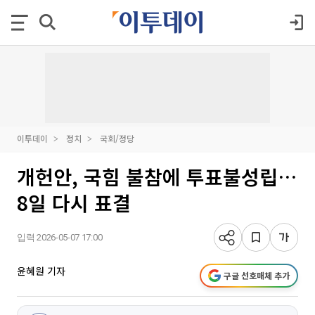
이투데이
정치
국회/정당
개헌안, 국힘 불참에 투표불성립…
8일 다시 표결
입력 2026-05-07 17:00
윤혜원 기자
구글 선호매체 추가