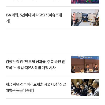
ISA 계좌, 5년마다 깨라고요? [이슈크래
커]
김정관 장관 “반도체 성과급, 주총 승인 받
도록”…상법·자본시장법 개정 시사
세금 꺼낸 정부에…오세훈 서울시장 “집값
해법은 공급” [종합]