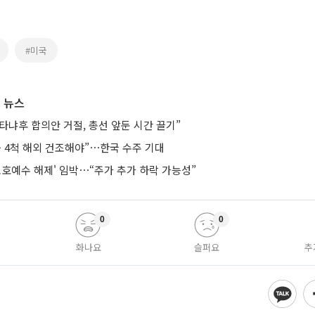
#미국
 뉴스
타냐후 합의안 거절, 총선 앞둔 시간 끌기”
등 4척 해외 건조해야”⋯한국 수주 기대
보호예수 해제' 임박⋯“주가 추가 하락 가능성”
0
0
화나요
슬퍼요
추