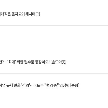
서매직은 올까요? [해시태그]
?⋯'최애' 위한 필수품 등장이오! [솔드아웃]
업 규제 완화 '건의'⋯국토부 "협의 중" 입장만 [종합]