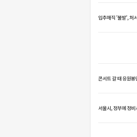
입추매직 '불발', 처
콘서트 갈 때 응원봉만
서울시, 정부에 정비사