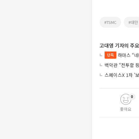
#TSMC
#대만
고대영 기자의 주요
하마스 “네
단독
백악관 “전투함 
스페이스X 1차 '
0
좋아요