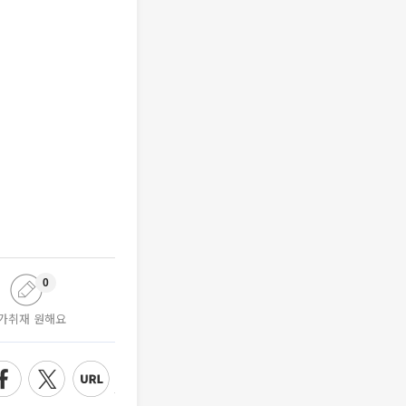
0
가취재 원해요