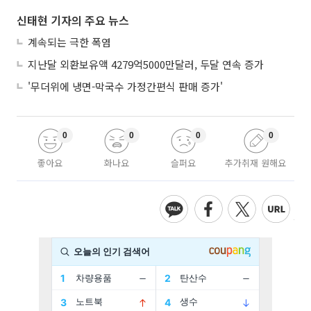
신태현 기자의 주요 뉴스
계속되는 극한 폭염
지난달 외환보유액 4279억5000만달러, 두달 연속 증가
'무더위에 냉면-막국수 가정간편식 판매 증가'
0
0
0
0
좋아요
화나요
슬퍼요
추가취재 원해요