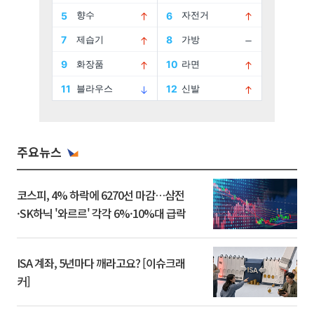
주요뉴스
코스피, 4% 하락에 6270선 마감…삼전
·SK하닉 '와르르' 각각 6%·10%대 급락
ISA 계좌, 5년마다 깨라고요? [이슈크래
커]