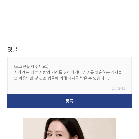
댓글
0 / 300