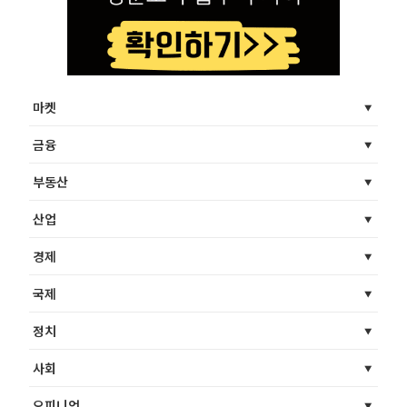
마켓
금융
부동산
산업
경제
국제
정치
사회
오피니언