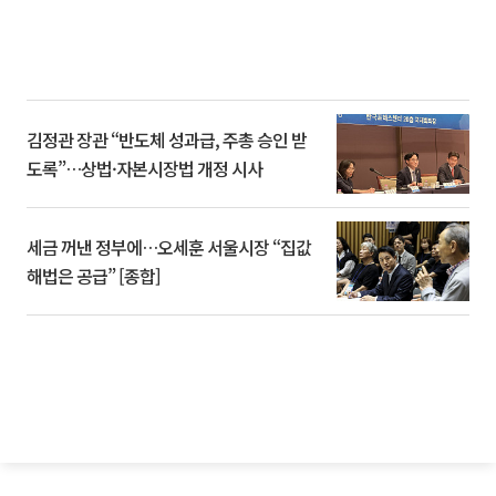
김정관 장관 “반도체 성과급, 주총 승인 받
도록”…상법·자본시장법 개정 시사
세금 꺼낸 정부에…오세훈 서울시장 “집값
해법은 공급” [종합]