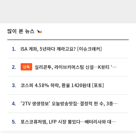
많이 본 뉴스
ISA 계좌, 5년마다 깨라고요? [이슈크래커]
1.
실리콘투, 라이브커머스팀 신설…K뷰티 ‘글로벌 판매망’ 확대[K뷰티 라방戰]
단독
2.
코스피 4.58% 하락, 환율 1420원대 [포토]
3.
'2TV 생생정보' 오늘방송맛집- 결정적 한 수, 3종 메밀면! 메밀 소바 맛집 '의○○○○'
4.
포스코퓨처엠, LFP 시장 뚫었다…배터리사와 대규모 장기 공급 합의
5.