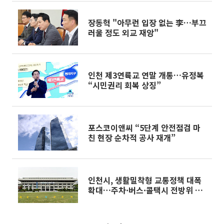
장동혁 "아무런 입장 없는 李…부끄
러울 정도 외교 재앙"
인천 제3연륙교 연말 개통…유정복
“시민권리 회복 상징”
포스코이앤씨 “5단계 안전점검 마
친 현장 순차적 공사 재개”
인천시, 생활밀착형 교통정책 대폭
확대…주차·버스·콜택시 전방위 강
화