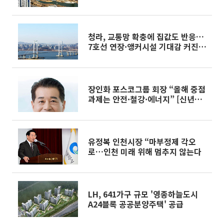
청라, 교통망 확충에 집값도 반응…
7호선 연장·앵커시설 기대감 커진
다
장인화 포스코그룹 회장 “올해 중점
과제는 안전·철강·에너지” [신년
사]
유정복 인천시장 “마부정제 각오
로…인천 미래 위해 멈추지 않는다
LH, 641가구 규모 '영종하늘도시
A24블록 공공분양주택' 공급