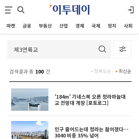
마켓
금융
부동산
산업
경제
국제
정치
사회
검색결과 총
100
건
정확도순
최신순
'184m' 기네스북 오른 청라하늘대
교 전망대 개장 [포토로그]
인구 줄어드는데 청라는 젊어졌다…
3040 비중 35% 넘어