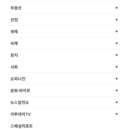
부동산
산업
경제
국제
정치
사회
오피니언
문화·라이프
뉴스발전소
이투데이TV
스페셜리포트