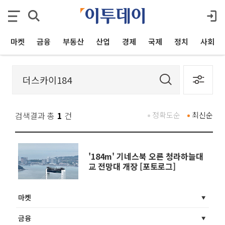
마켓
금융
부동산
산업
경제
국제
정치
사회
검색결과 총
1
건
정확도순
최신순
'184m' 기네스북 오른 청라하늘대
교 전망대 개장 [포토로그]
마켓
금융