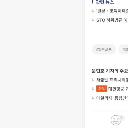
관련 뉴스
‘말본‧코닥어패럴
STO 하위법규 
#말본골프
#
문현호 기자의 주요
새출발 트리니티항
대한항공 
단독
마일리지 ‘통합안’
0