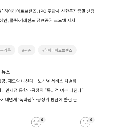
’ 하이라이트브랜즈, IPO 주관사 신한투자증권 선정
예상안, 풀링·거래한도·정형증권 로드맵 제시
말본가옥
#북촌
#하이라이트브랜즈
 뉴스
공, 재도약 나선다…노선별 서비스 차별화
기내면세점 통합…공정위 “독과점 여부 따진다”
·기내면세 ‘독과점’…공정위 판단에 쏠린 눈
0
0