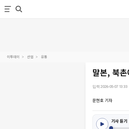
이투데이
산업
유통
말본, 북촌
입력 2026-05-07 13:33
문현호 기자
기사 듣기