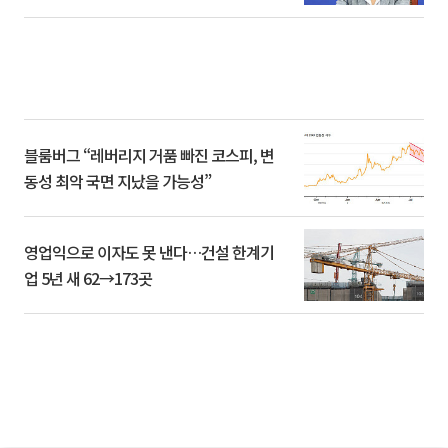
블룸버그 “레버리지 거품 빠진 코스피, 변
동성 최악 국면 지났을 가능성”
영업익으로 이자도 못 낸다…건설 한계기
업 5년 새 62→173곳