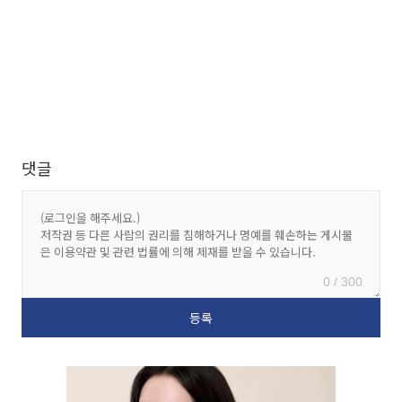
댓글
0 / 300