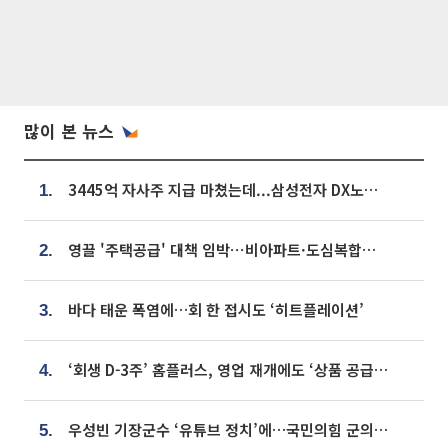
많이 본 뉴스
3445억 자사주 지급 마쳤는데...삼성전자 DX노조, 뒤늦은 '떼쓰기 집회'
1.
영끌 '주택공급' 대책 임박⋯비아파트·도심복합까지 총동원
2.
바다 태운 폭염에…회 한 접시도 ‘히트플레이션’
3.
‘회생 D-3주’ 홈플러스, 영업 재개에도 ‘상품 공급망’ 복구가 생존 관건
4.
우성빈 기장군수 ‘유튜브 정치’에…국민의힘 군의원들 집단 반발
5.