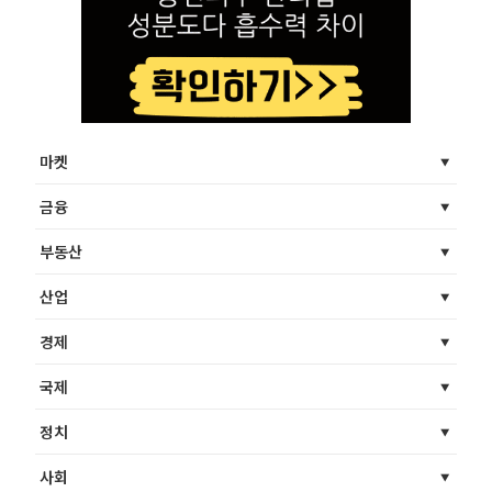
마켓
금융
부동산
산업
경제
국제
정치
사회