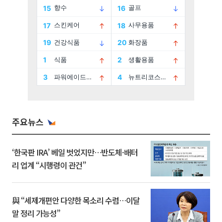
주요뉴스
‘한국판 IRA’ 베일 벗었지만…반도체·배터
리 업계 “시행령이 관건”
與 “세제개편안 다양한 목소리 수렴…이달
말 정리 가능성”