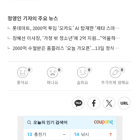
정영인 기자의 주요 뉴스
롯데마트, 2000억 투입 ‘오카도’ AI 탑재한 ‘제타 스마트센터’...온라인 장보기 판 바꾼다
장혜선 이사장, ‘가정 밖 청소년’에 2억 지원...“억울하고 아파도 단단해지길”
2000억 수혈받은 홈플러스 ‘오늘 가오픈’...13일 정식 개장 시험대
0
0
0
0
좋아요
화나요
슬퍼요
추가취재 원해요