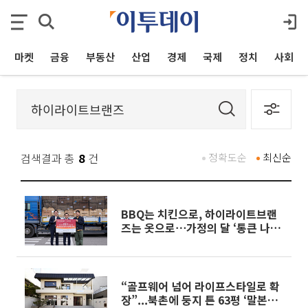
마켓
금융
부동산
산업
경제
국제
정치
사회
검색결과 총
8
건
정확도순
최신순
BBQ는 치킨으로, 하이라이트브랜
즈는 옷으로⋯가정의 달 ‘통큰 나눔’
온기
“골프웨어 넘어 라이프스타일로 확
장”...북촌에 둥지 튼 63평 ‘말본가