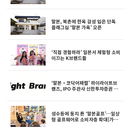
옥’[가보니]
말본, 북촌에 한옥 감성 입은 단독
플래그십 ‘말본 가옥’ 오픈
‘직접 경험하라’ 일본서 체험형 소비
이끄는 K브랜드들
‘말본‧코닥어패럴’ 하이라이트브
랜즈, IPO 주관사 신한투자증권 선
정
성수동에 둥지 튼 ‘말본골프’…일상
형 골프웨어로 소비자층 확대[가보
니]