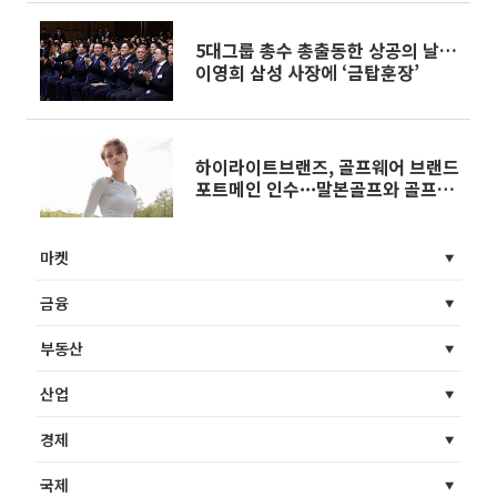
5대그룹 총수 총출동한 상공의 날…
이영희 삼성 사장에 ‘금탑훈장’
하이라이트브랜즈, 골프웨어 브랜드
포트메인 인수···말본골프와 골프
시장 확대
마켓
금융
부동산
산업
경제
국제