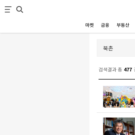
마켓
금융
부동산
검색결과 총
477