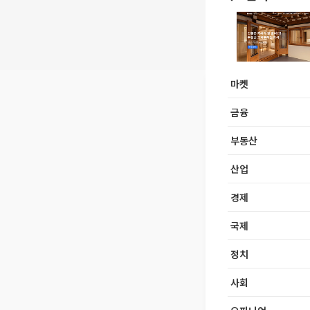
마켓
금융
부동산
산업
경제
국제
정치
사회