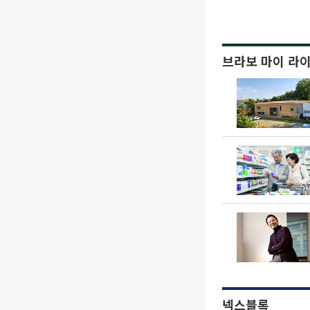
브라보 마이 라
넥스블록