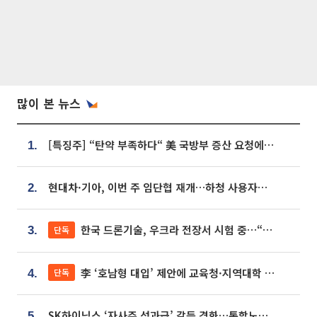
많이 본 뉴스
[특징주] “탄약 부족하다“ 美 국방부 증산 요청에⋯국내 방산주 급등세
1.
현대차·기아, 이번 주 임단협 재개…하청 사용자성 재심도 ‘변수’
2.
한국 드론기술, 우크라 전장서 시험 중…“스타트업 여러 곳 참여”
단독
3.
李 ‘호남형 대입’ 제안에 교육청·지역대학 서·논술형 입시 연계 '착수'
단독
4.
SK하이닉스 ‘자사주 성과급’ 갈등 격화…통합노조 출범 움직임
5.