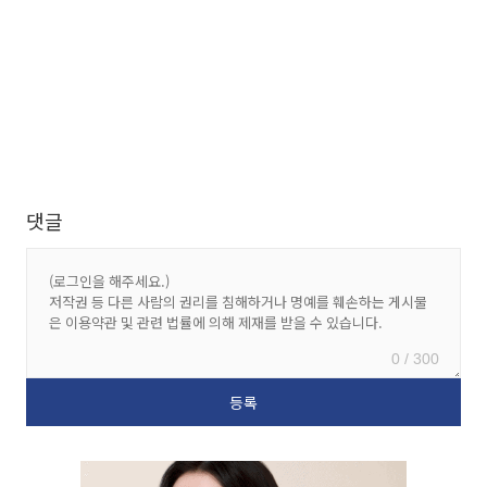
댓글
0 / 300