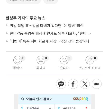
한성주 기자의 주요 뉴스
귀밑·턱밑 혹…얼굴 마비가 있다면 ‘이 질병’ 의심
한미약품 송영숙 회장 법인카드 의혹 제보자, “한미 잘 되기 바라는 마음”
‘레켐비’ 독주 치매 치료제 시장…국산 신약 등장하나
0
0
0
0
좋아요
화나요
슬퍼요
추가취재 원해요