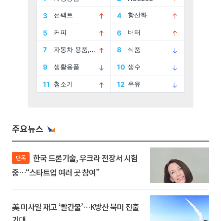
주요뉴스
한국 드론기술, 우크라 전장서 시험
단독
중…“스타트업 여러 곳 참여”
美 미사일 재고 ‘빨간불’…K방산 북미 진출
기대