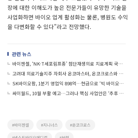
장에 대한 이해도가 높은 전문가들이 유망한 기술을
사업화하면 바이오 업계 활성화는 물론, 병원도 수익
을 다변화할 수 있다”라고 전망했다.
관련 뉴스
바이젠셀, ‘NK·T세포림프종’ 첨단재생의료 치료계획 국내 1호 승인
고려대 의료기술지주 자회사 온코마스터, 온코크로스와 합병
SK바이오팜, 1분기 영업익 898억…현금으로 ‘빅 바이오텍’ 시동
싸이월드, 10월 부활 예고…그러나 핵심 사업안은 ‘추후 공개’
#바이젠셀
#지니너스
#온코크로스
#넥스트바이오메디컬
#보령