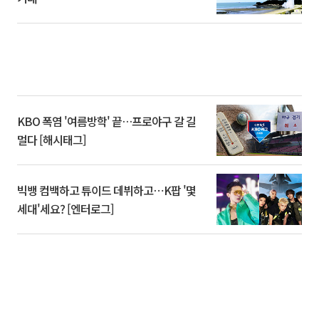
KBO 폭염 '여름방학' 끝…프로야구 갈 길
멀다 [해시태그]
빅뱅 컴백하고 튜이드 데뷔하고⋯K팝 '몇
세대'세요? [엔터로그]