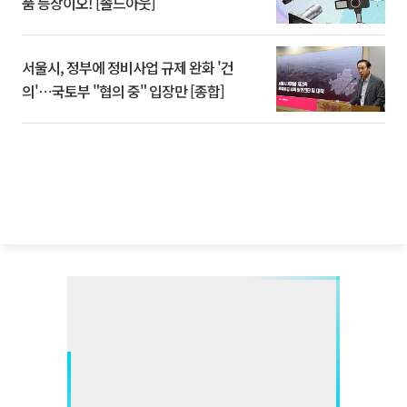
품 등장이오! [솔드아웃]
서울시, 정부에 정비사업 규제 완화 '건
의'⋯국토부 "협의 중" 입장만 [종합]