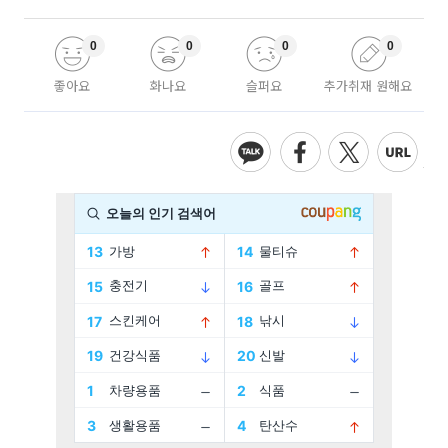
0
0
0
0
좋아요
화나요
슬퍼요
추가취재 원해요