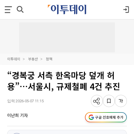
이투데이
부동산
정책
“경복궁 서측 한옥마당 덮개 허
용”⋯서울시, 규제철폐 4건 추진
입력 2026-05-07 11:15
이난희 기자
구글 선호매체 추가