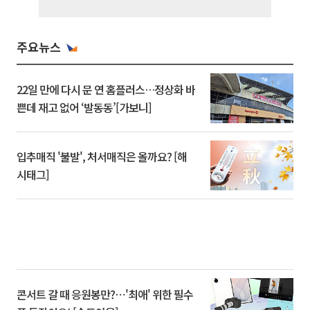
주요뉴스
22일 만에 다시 문 연 홈플러스…정상화 바
쁜데 재고 없어 ‘발동동’[가보니]
입추매직 '불발', 처서매직은 올까요? [해
시태그]
콘서트 갈 때 응원봉만?⋯'최애' 위한 필수