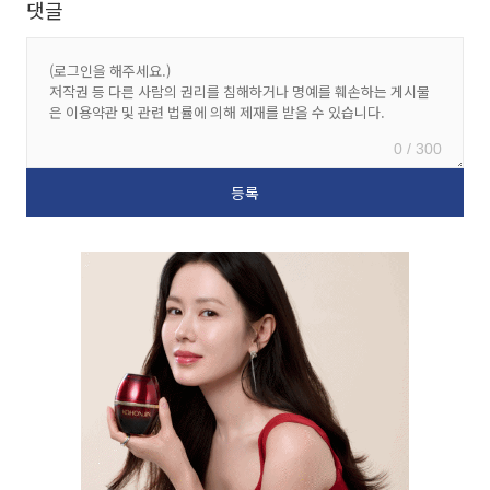
댓글
0 / 300