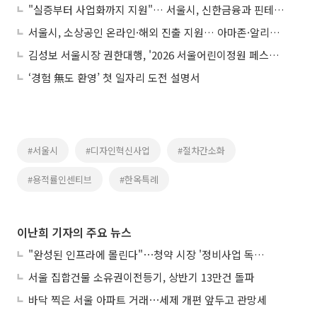
"실증부터 사업화까지 지원"… 서울시, 신한금융과 핀테크 스타트업 발굴
서울시, 소상공인 온라인·해외 진출 지원… 아마존·알리바바 입점까지 돕는다
김성보 서울시장 권한대행, '2026 서울어린이정원 페스티벌' 개막식 참석
‘경험 無도 환영’ 첫 일자리 도전 설명서
#서울시
#디자인혁신사업
#절차간소화
#용적률인센티브
#한옥특례
이난희 기자의 주요 뉴스
"완성된 인프라에 몰린다"⋯청약 시장 '정비사업 독주' 42배 격차
서울 집합건물 소유권이전등기, 상반기 13만건 돌파
바닥 찍은 서울 아파트 거래⋯세제 개편 앞두고 관망세