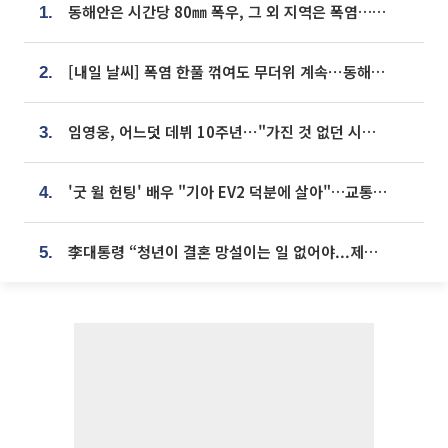
동해안은 시간당 80㎜ 폭우, 그 외 지역은 폭염…‘극과 극 날씨’
1.
[내일 날씨] 폭염 한풀 꺾여도 무더위 계속⋯동해안 이틀 연속 비
2.
임영웅, 어느덧 데뷔 10주년⋯"가진 것 없던 시절, 내 앞엔 20명의 팬뿐"
3.
'굿 윌 헌팅' 배우 "기아 EV2 덕분에 살아"…교통사고 후 안전성 극찬
4.
李대통령 “청년이 결혼 망설이는 일 없어야...제도상 불이익 조사”
5.