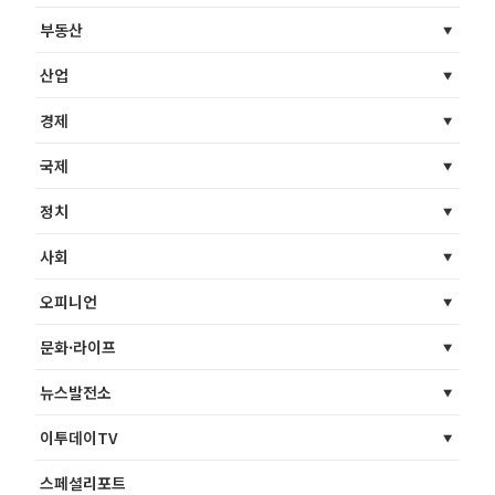
부동산
산업
경제
국제
정치
사회
오피니언
문화·라이프
뉴스발전소
이투데이TV
스페셜리포트