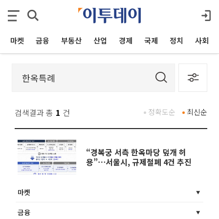
마켓
금융
부동산
산업
경제
국제
정치
사회
검색결과 총
1
건
정확도순
최신순
“경복궁 서측 한옥마당 덮개 허
용”⋯서울시, 규제철폐 4건 추진
마켓
금융