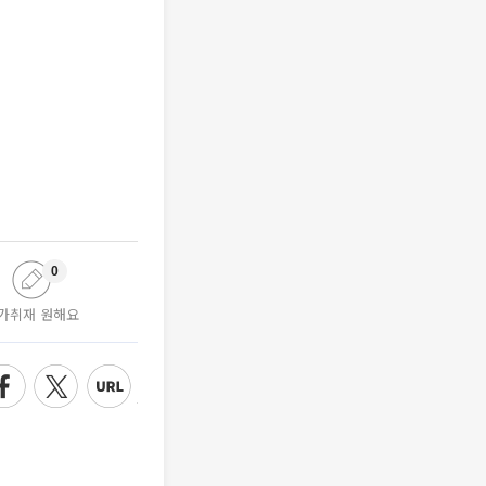
0
가취재 원해요