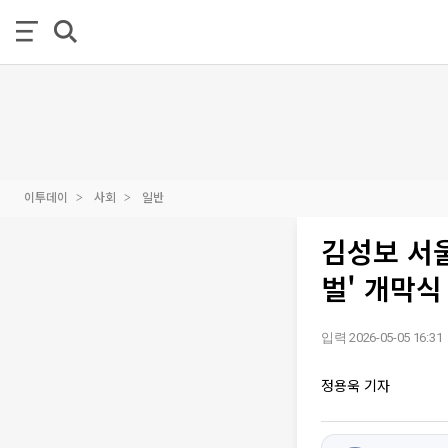
이투데이
사회
일반
김성보 서울
벌' 개막식
입력 2026-05-05 16:31
정용욱 기자