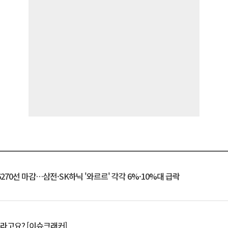
6270선 마감…삼전·SK하닉 '와르르' 각각 6%·10%대 급락
 깨라고요? [이슈크래커]