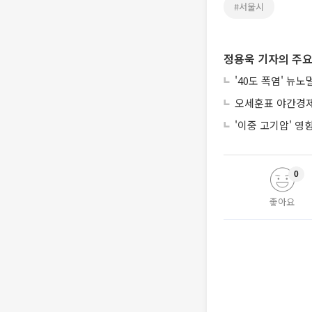
#서울시
정용욱 기자의 주요
'40도 폭염' 뉴
오세훈표 야간경제 
'이중 고기압' 영
0
좋아요