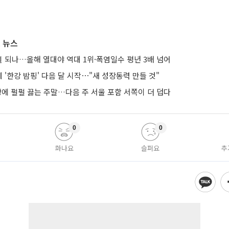
 뉴스
노멀 되나…올해 열대야 역대 1위·폭염일수 평년 3배 넘어
'한강 밤핑' 다음 달 시작⋯"새 성장동력 만들 것"
향에 펄펄 끓는 주말…다음 주 서울 포함 서쪽이 더 덥다
0
0
화나요
슬퍼요
추