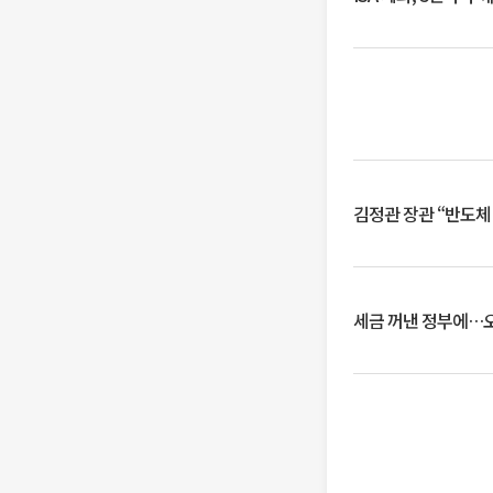
김정관 장관 “반도체
세금 꺼낸 정부에…오