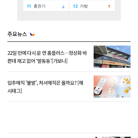
주요뉴스
22일 만에 다시 문 연 홈플러스…정상화 바
쁜데 재고 없어 ‘발동동’[가보니]
입추매직 '불발', 처서매직은 올까요? [해
시태그]