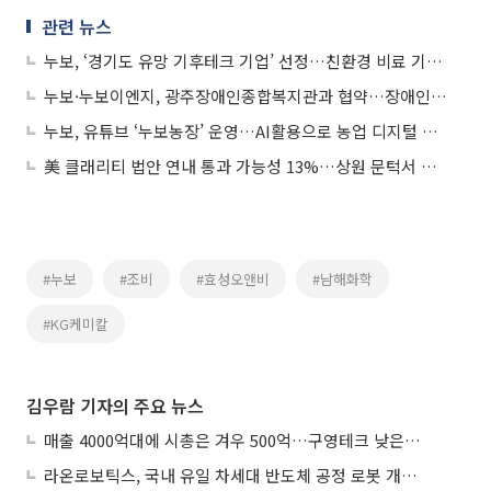
관련 뉴스
누보, ‘경기도 유망 기후테크 기업’ 선정…친환경 비료 기술력 입증
누보·누보이엔지, 광주장애인종합복지관과 협약…장애인 고용 확대 추진
누보, 유튜브 ‘누보농장’ 운영…AI활용으로 농업 디지털 전환 앞당겨
美 클래리티 법안 연내 통과 가능성 13%…상원 문턱서 제동
#누보
#조비
#효성오앤비
#남해화학
#KG케미칼
김우람 기자의 주요 뉴스
매출 4000억대에 시총은 겨우 500억…구영테크 낮은 몸값에 저가 승계 마무리
라온로보틱스, 국내 유일 차세대 반도체 공정 로봇 개발 ‘고객사 테스트 진행’