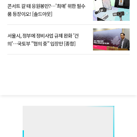
콘서트 갈 때 응원봉만?⋯'최애' 위한 필수
품 등장이오! [솔드아웃]
서울시, 정부에 정비사업 규제 완화 '건
의'⋯국토부 "협의 중" 입장만 [종합]