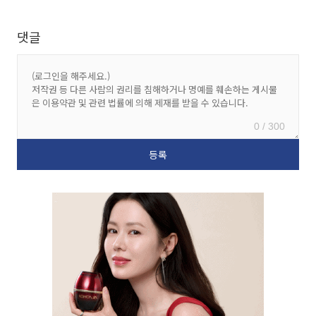
댓글
0 / 300