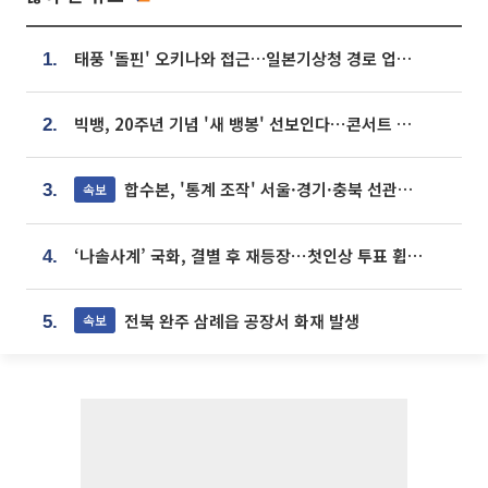
태풍 '돌핀' 오키나와 접근…일본기상청 경로 업데이트
1.
빅뱅, 20주년 기념 '새 뱅봉' 선보인다⋯콘서트 앞두고 팝업 개최
2.
합수본, '통계 조작' 서울·경기·충북 선관위 등 추가 압수수색
속보
3.
‘나솔사계’ 국화, 결별 후 재등장⋯첫인상 투표 휩쓸고 ‘인기녀’ 등극
4.
전북 완주 삼례읍 공장서 화재 발생
속보
5.