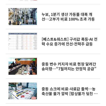
누보, 1분기 생산 가동률 대폭 개
선…고부가 비료 100% 초과 가동
[베스트&워스트] 구리값 폭등·AI 전
력 수요 증가에 전선·전력주 급등
중동 변수 커지자 비료 현장 달려간
송미령…“7월까지는 안정적 공급”
중동 쇼크에 비료·사료값 들썩…농
축산물 물가 압박 [밥상물가 덮친 중
동 쇼크]