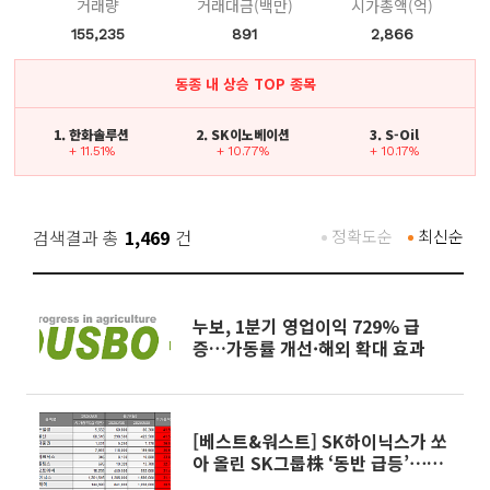
거래량
거래대금(백만)
시가총액(억)
155,235
891
2,866
동종 내 상승 TOP 종목
1. 한화솔루션
2. SK이노베이션
3. S-Oil
+ 11.51%
+ 10.77%
+ 10.17%
검색결과 총
1,469
건
정확도순
최신순
누보, 1분기 영업이익 729% 급
증…가동률 개선·해외 확대 효과
[베스트&워스트] SK하이닉스가 쏘
아 올린 SK그룹株 ‘동반 급등’⋯쏘
카 21%↓