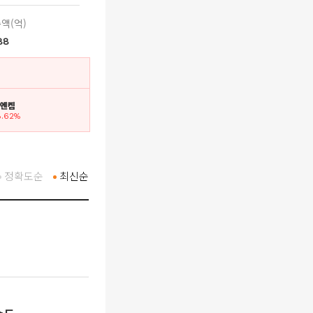
액(억)
88
. 엔켐
8.62%
정확도순
최신순