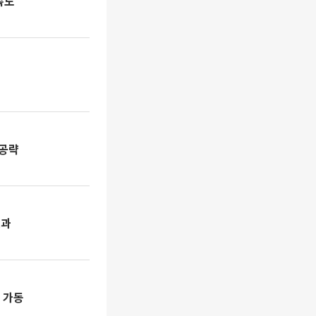
속도
 공략
효과
 가동