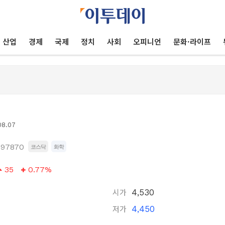
산업
경제
국제
정치
사회
오피니언
문화·라이프
08.07
097870
코스닥
화학
35
0.77%
시가
4,530
저가
4,450