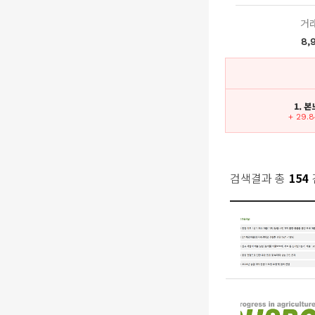
거
8,
1. 본
+ 29.
검색결과 총
154