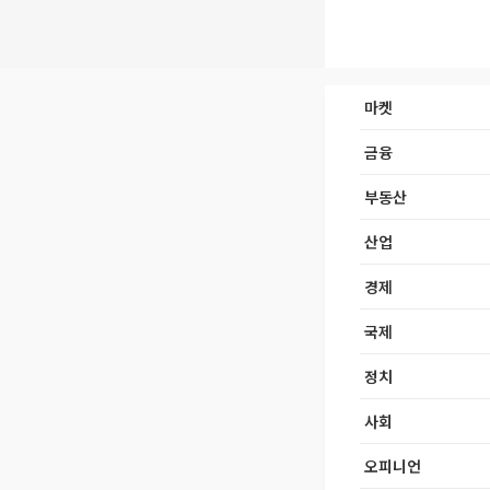
마켓
금융
부동산
산업
경제
국제
정치
사회
오피니언