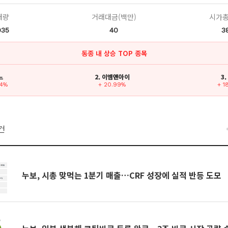
래량
거래대금(백만)
시가총
935
40
3
동종 내 상승 TOP 종목
느
2. 이엠앤아이
3
84%
+ 20.99%
+ 1
건
누보, 시총 맞먹는 1분기 매출…CRF 성장에 실적 반등 도모