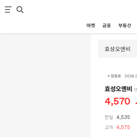
마켓
금융
부동산
장종료
2026.
효성오앤비
4,570
전일
4,535
고가
4,575