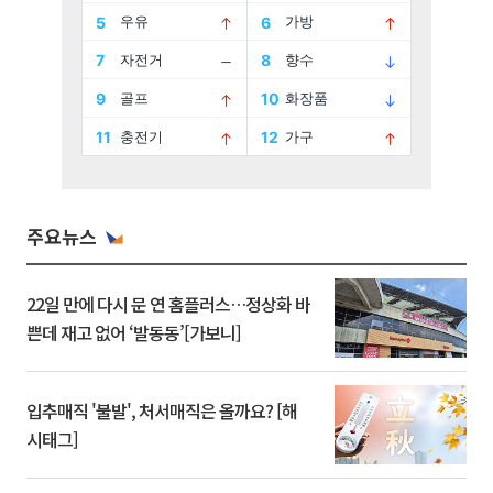
주요뉴스
22일 만에 다시 문 연 홈플러스…정상화 바
쁜데 재고 없어 ‘발동동’[가보니]
입추매직 '불발', 처서매직은 올까요? [해
시태그]