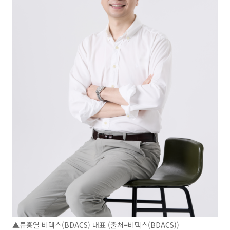
▲류홍열 비댁스(BDACS) 대표 (출처=비댁스(BDACS))