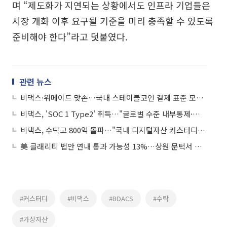
며 “제도화가 지연되는 상황에서도 인프라 기업들은
시장 개화 이후 요구될 기준을 미리 충족할 수 있도록
준비해야 한다”라고 덧붙였다.
관련 뉴스
비댁스·위메이드 맞손…국내 스테이블코인 결제 표준 모델 구축 나선다
비댁스, 'SOC 1 Type2' 취득…"글로벌 수준 내부통제·보안 역량 입증"
비댁스, 수탁고 800억 돌파…"국내 디지털자산 커스터디 시장 최대 규모"
美 클래리티 법안 연내 통과 가능성 13%…상원 문턱서 제동
#커스터디
#비댁스
#BDACS
#수탁
#가상자산