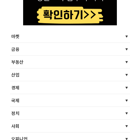
마켓
금융
부동산
산업
경제
국제
정치
사회
오피니언