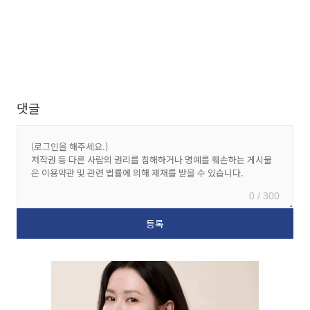
댓글
0 / 300