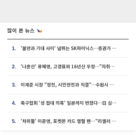
많이 본 뉴스
'불안과 기대 사이' 널뛰는 SK하이닉스…증권가 "HBM4·LTA 기반 펀터멘털 견고"
1.
'나혼산' 류혜영, 고경표와 16년산 우정…"자취방서 부모님과 마주쳐"
2.
이재준 시장 "정전, 시민안전과 직결"…수원시 비상대응체계 가동
3.
축구협회 '성 접대 의혹' 일본까지 번졌다…日 심판 실명 공개
4.
'차쥐뿔' 이준영, 포켓몬 카드 열혈 팬⋯"리셀러 처단할 것"
5.