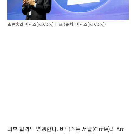
▲류홍열 비댁스(BDACS) 대표 (출처=비댁스(BDACS))
외부 협력도 병행한다. 비댁스는 서클(Circle)의 Arc