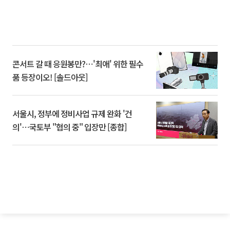
콘서트 갈 때 응원봉만?⋯'최애' 위한 필수
품 등장이오! [솔드아웃]
서울시, 정부에 정비사업 규제 완화 '건
의'⋯국토부 "협의 중" 입장만 [종합]