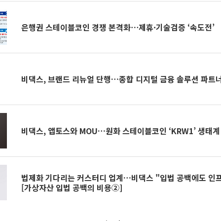
은행권 스테이블코인 경쟁 본격화⋯제휴·기술검증 ‘속도전’
비댁스, 브랜드 리뉴얼 단행…종합 디지털 금융 솔루션 파트
비댁스, 앱토스와 MOU…원화 스테이블코인 ‘KRW1’ 생태계
법제화 기다리는 커스터디 업계…비댁스 "입법 공백에도 인프
[가상자산 입법 공백의 비용②]