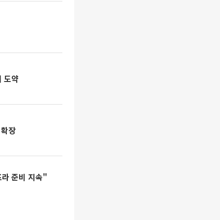
너 도약
 확장
라 준비 지속"