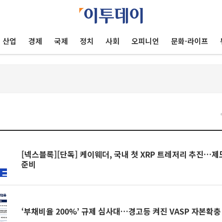
산업
경제
국제
정치
사회
오피니언
문화·라이프
건
[넥스블록][단독] 케이웨더, 국내 첫 XRP 트레저리 추진…제
준비
‘부채비율 200%’ 규제 심사대…경고등 켜진 VASP 자본확