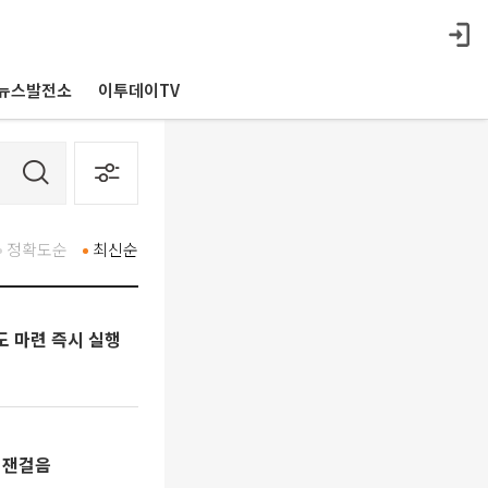
뉴스발전소
이투데이TV
정확도순
최신순
도 마련 즉시 실행
충 잰걸음