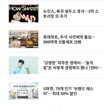
뉴진스, 복귀 앞두고 경사⋯3억 스
트리밍 또 추가
롯데마트, 추석 사전예약 돌입…
900여개 선물세트 선봬
'강영현' 마주한 영케이⋯'솔직
함'은 어떻게 경쟁력이 됐나 [엔터로
그]
G마켓, 76개 인기 ‘브랜드 페스
타’…최대 50% 할인