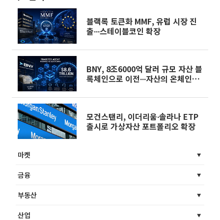
블랙록 토큰화 MMF, 유럽 시장 진
출∙∙∙스테이블코인 확장
BNY, 8조6000억 달러 규모 자산 블
록체인으로 이전∙∙∙자산의 온체인화
실현
모건스탠리, 이더리움∙솔라나 ETP
출시로 가상자산 포트폴리오 확장
마켓
금융
부동산
산업