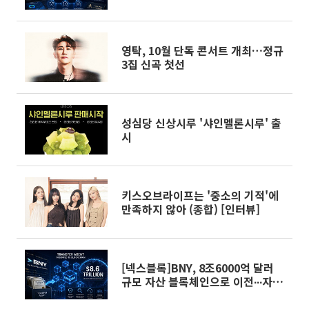
영탁, 10월 단독 콘서트 개최…정규
3집 신곡 첫선
성심당 신상시루 '샤인멜론시루' 출
시
키스오브라이프는 '중소의 기적'에
만족하지 않아 (종합) [인터뷰]
[넥스블록]BNY, 8조6000억 달러
규모 자산 블록체인으로 이전∙∙∙자산
의 온체인화 실현