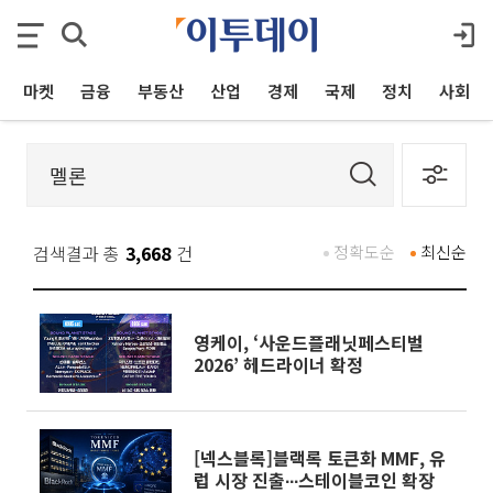
마켓
금융
부동산
산업
경제
국제
정치
사회
검색결과 총
3,668
건
정확도순
최신순
영케이, ‘사운드플래닛페스티벌
2026’ 헤드라이너 확정
[넥스블록]블랙록 토큰화 MMF, 유
럽 시장 진출∙∙∙스테이블코인 확장