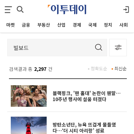
마켓
금융
부동산
산업
경제
국제
정치
사회
검색결과 총
2,297
건
정확도순
최신순
블랙핑크, '팬 홀대' 논란이 웬말⋯
10주년 행사에 설움 터졌다
방탄소년단, 뉴욕 뜨겁게 물들였
다⋯‘더 시티 아리랑’ 성료