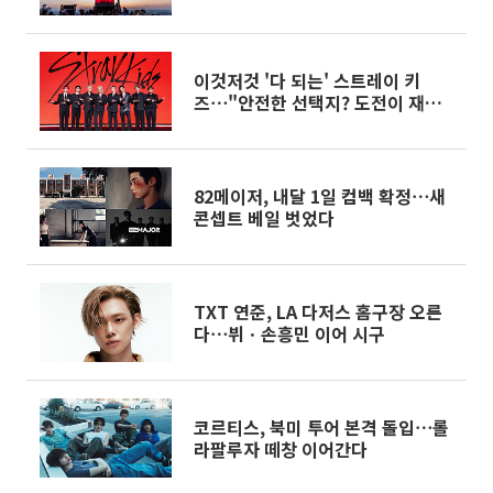
이것저것 '다 되는' 스트레이 키
즈⋯"안전한 선택지? 도전이 재밌
죠" [종합]
82메이저, 내달 1일 컴백 확정⋯새
콘셉트 베일 벗었다
TXT 연준, LA 다저스 홈구장 오른
다⋯뷔ㆍ손흥민 이어 시구
코르티스, 북미 투어 본격 돌입⋯롤
라팔루자 떼창 이어간다