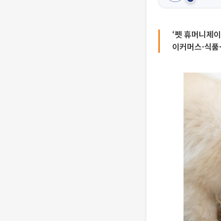
‘펫 휴머니제이
이커머스·식품