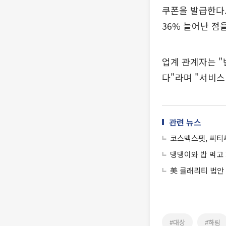
쿠폰을 발급한다.
36% 늘어난 점
업계 관계자는 
다"라며 "서비스
관련 뉴스
코스맥스펫, 씨티
댕댕이와 밥 먹고 
美 클래리티 법안
#대상
#하림