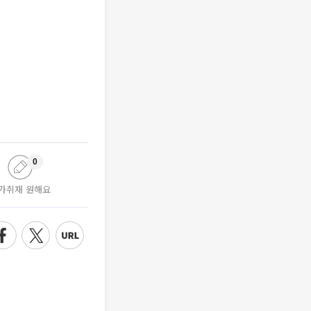
0
가취재 원해요