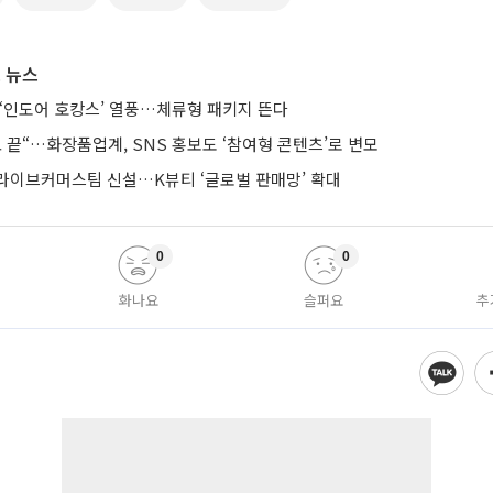
 뉴스
 ‘인도어 호캉스’ 열풍…체류형 패키지 뜬다
 끝“…화장품업계, SNS 홍보도 ‘참여형 콘텐츠’로 변모
라이브커머스팀 신설…K뷰티 ‘글로벌 판매망’ 확대
0
0
화나요
슬퍼요
추