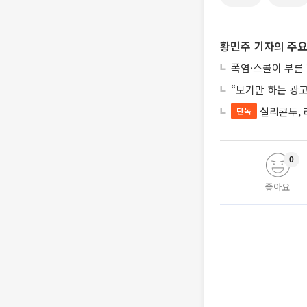
황민주 기자의 주요
폭염·스콜이 부른
“보기만 하는 광고
실리콘투, 
단독
0
좋아요