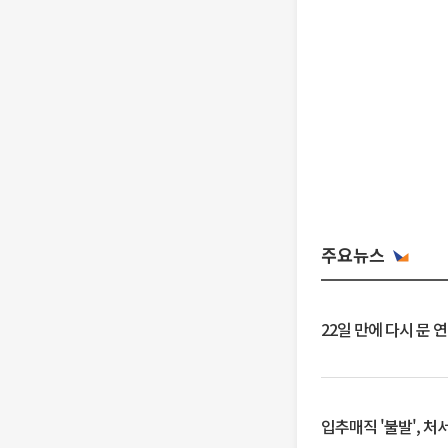
주요뉴스
22일 만에 다시 문 
입추매직 '불발', 처