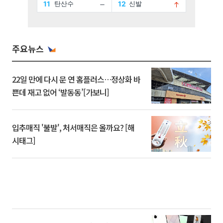
주요뉴스
22일 만에 다시 문 연 홈플러스…정상화 바
쁜데 재고 없어 ‘발동동’[가보니]
입추매직 '불발', 처서매직은 올까요? [해
시태그]