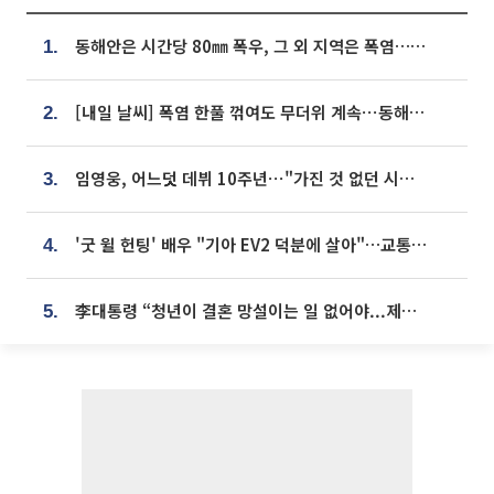
동해안은 시간당 80㎜ 폭우, 그 외 지역은 폭염…‘극과 극 날씨’
1.
[내일 날씨] 폭염 한풀 꺾여도 무더위 계속⋯동해안 이틀 연속 비
2.
임영웅, 어느덧 데뷔 10주년⋯"가진 것 없던 시절, 내 앞엔 20명의 팬뿐"
3.
'굿 윌 헌팅' 배우 "기아 EV2 덕분에 살아"…교통사고 후 안전성 극찬
4.
李대통령 “청년이 결혼 망설이는 일 없어야...제도상 불이익 조사”
5.