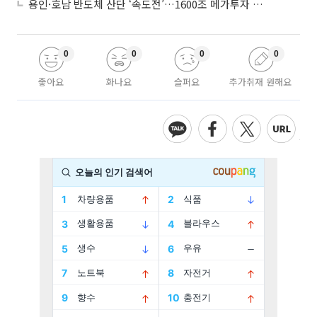
용인·호남 반도체 산단 ‘속도전’…1600조 메가투자 이행 총력
0
0
0
0
좋아요
화나요
슬퍼요
추가취재 원해요