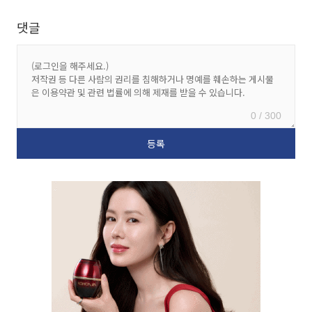
댓글
0 / 300