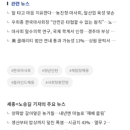
관련 뉴스
말 타고 마음 치유한다…농진청·마사회, 말산업 육성 맞손
우희종 한국마사회장 “안전은 타협할 수 없는 원칙”…노사 함께 안전경영 선포
마사회 말수의학 연구, 국제 학계서 인정…경주마 부상 예측 근거 마련
美 클래리티 법안 연내 통과 가능성 13%…상원 문턱서 제동
#한국마사회
#청년인턴
#체험형채용
#블라인드채용
#사회형평전형
세종=노승길 기자의 주요 뉴스
양파밭 갈아엎은 농가들…내년엔 마늘로 ‘재배 쏠림’
생산부터 밥상까지 덮친 폭염…시금치 43%ㆍ열무 28% 급등