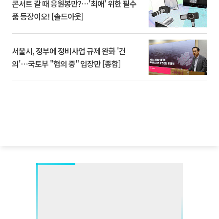
콘서트 갈 때 응원봉만?⋯'최애' 위한 필수
품 등장이오! [솔드아웃]
서울시, 정부에 정비사업 규제 완화 '건
의'⋯국토부 "협의 중" 입장만 [종합]