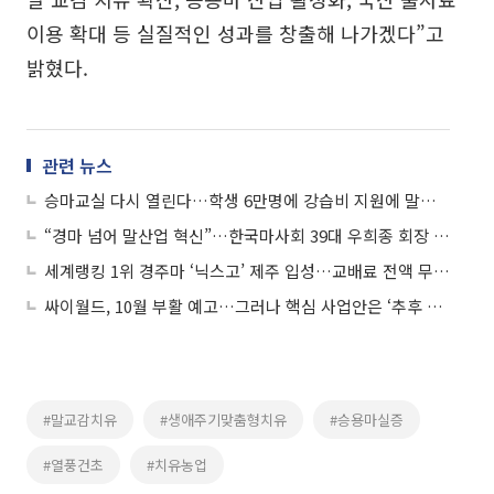
이용 확대 등 실질적인 성과를 창출해 나가겠다”고
밝혔다.
관련 뉴스
승마교실 다시 열린다…학생 6만명에 강습비 지원에 말복지 기준도 강화
“경마 넘어 말산업 혁신”…한국마사회 39대 우희종 회장 취임
세계랭킹 1위 경주마 ‘닉스고’ 제주 입성…교배료 전액 무상, 국산마 판 바뀌나
싸이월드, 10월 부활 예고…그러나 핵심 사업안은 ‘추후 공개’
#말교감치유
#생애주기맞춤형치유
#승용마실증
#열풍건초
#치유농업