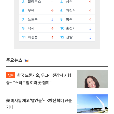
주요뉴스
한국 드론기술, 우크라 전장서 시험
단독
중…“스타트업 여러 곳 참여”
美 미사일 재고 ‘빨간불’…K방산 북미 진출
기대