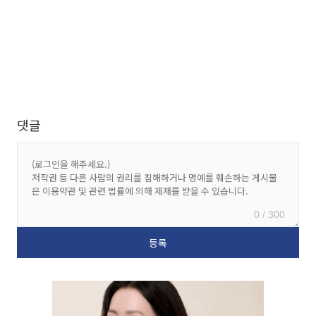
댓글
0 / 300