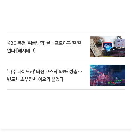
KBO 폭염 '여름방학' 끝…프로야구 갈 길
멀다 [해시태그]
'매수 사이드카' 터진 코스닥 6.9% 껑충…
반도체 소부장·바이오가 끌었다