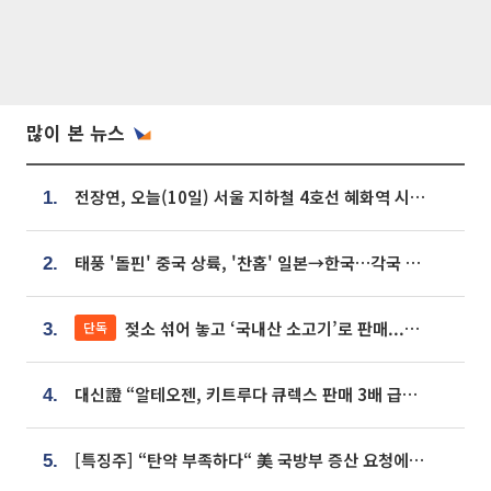
많이 본 뉴스
전장연, 오늘(10일) 서울 지하철 4호선 혜화역 시위…1호선 용산역 무정차
1.
태풍 '돌핀' 중국 상륙, '찬홈' 일본→한국…각국 기상청 예상 경로는?
2.
젖소 섞어 놓고 ‘국내산 소고기’로 판매...홈쇼핑 표기, 현실과 괴리 어쩌나
단독
3.
대신證 “알테오젠, 키트루다 큐렉스 판매 3배 급증…목표가 41만원 상향”
4.
[특징주] “탄약 부족하다“ 美 국방부 증산 요청에⋯국내 방산주 급등세
5.