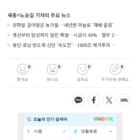
세종=노승길 기자의 주요 뉴스
양파밭 갈아엎은 농가들…내년엔 마늘로 ‘재배 쏠림’
생산부터 밥상까지 덮친 폭염…시금치 43%ㆍ열무 28% 급등
용인·호남 반도체 산단 ‘속도전’…1600조 메가투자 이행 총력
0
0
0
0
좋아요
화나요
슬퍼요
추가취재 원해요