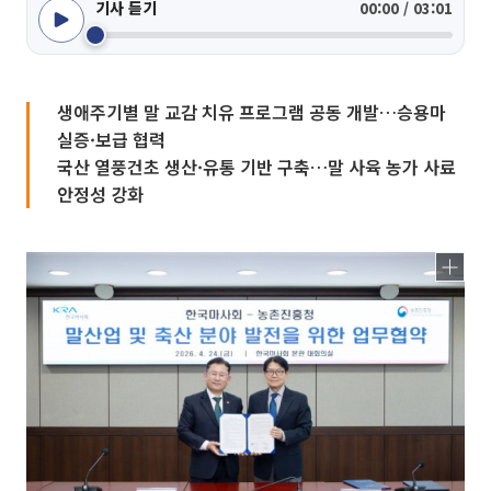
기사 듣기
00:00 / 03:01
생애주기별 말 교감 치유 프로그램 공동 개발…승용마
실증·보급 협력
국산 열풍건초 생산·유통 기반 구축…말 사육 농가 사료
안정성 강화