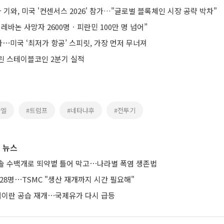
 기와, 미국 '컨센서스 2026' 참가…"글로벌 블록체인 시장 공략 박차"
레바논 사망자 2600명ㆍ피란민 100만 명 넘어”
⋯미국 ‘최저가 항공’ 스피릿, 가장 먼저 무너져
린 스테이블코인 2분기 실적
라엘
#트럼프
#네타냐후
#전투기
 뉴스
솔 수백개로 뙤약볕 틀어 막고⋯나라별 폭염 생존법
28명⋯TSMC "생산 재개까지 시간 필요해"
 대이란 공습 재개⋯국제유가 다시 급등