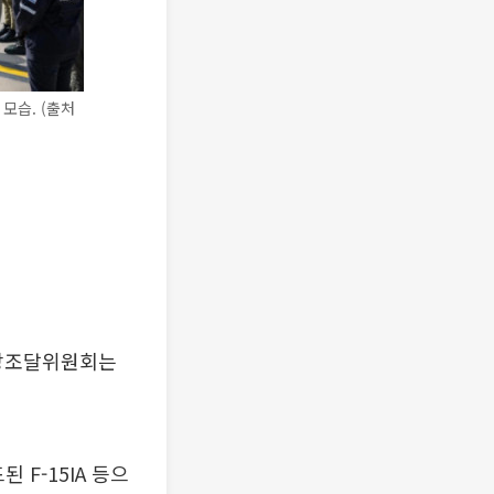
모습. (출처
국방조달위원회는
 F-15IA 등으