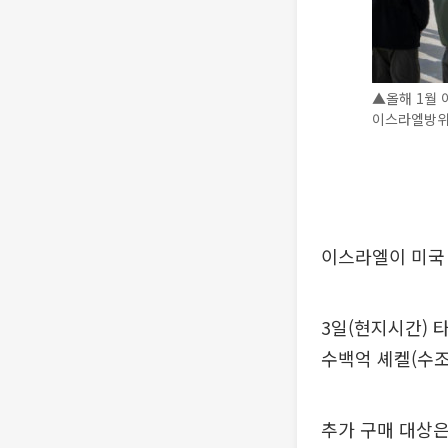
▲올해 1월 
이스라엘방위
이스라엘이 미국
3일(현지시간)
수백억 셰켈(수조
추가 구매 대상은 