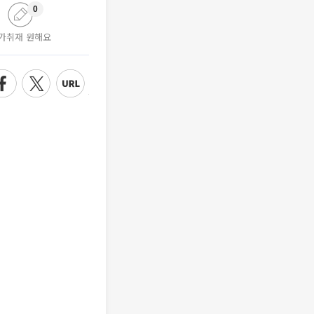
0
가취재 원해요