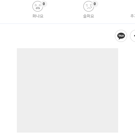
0
0
화나요
슬퍼요
추