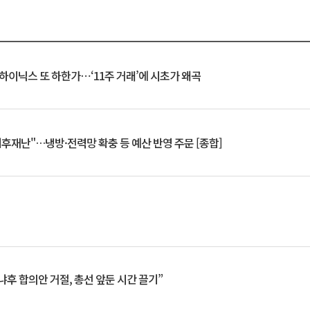
K하이닉스 또 하한가⋯‘11주 거래’에 시초가 왜곡
기후재난"…냉방·전력망 확충 등 예산 반영 주문 [종합]
냐후 합의안 거절, 총선 앞둔 시간 끌기”