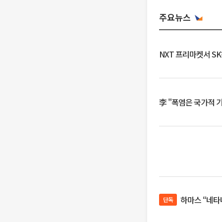
주요뉴스
NXT 프리마켓서 S
李 "폭염은 국가적 
하마스 “네타
단독