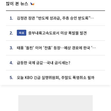
많이 본 뉴스
김정관 장관 “반도체 성과급, 주총 승인 받도록”…상법·자본시장법 개정 시사
1.
중부내륙고속도로서 미상 폭발물 발견
속보
2.
태풍 '돌핀' 이어 '찬홈' 등장…예상 경로에 한국 '한숨'
3.
급등한 국제 금값…국내 금시세는?
4.
오늘 KBO 긴급 실행위원회, 주말도 폭염취소 될까
5.