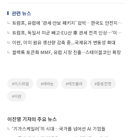
관련 뉴스
트럼프, 유럽에 ‘관세·안보 패키지’ 압박…한국도 안전지대 아니다
트럼프, 독일서 미군 빼고·EU산 車 관세 전격 인상⋯‘이란전 비협조’ 보복
이란, 이미 원유 생산량 감축 중...국제유가 변동성 확대
블랙록 토큰화 MMF, 유럽 시장 진출∙∙∙스테이블코인 확장
#이스라엘
#레바논
#헤즈볼라
#중동전쟁
#이란
이진영 기자의 주요 뉴스
‘기가스케일러’의 시대…국가를 넘어선 AI 기업들