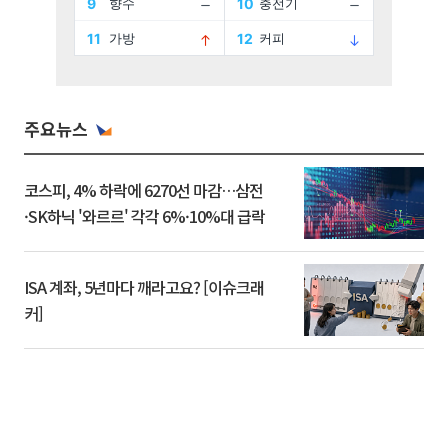
주요뉴스
코스피, 4% 하락에 6270선 마감…삼전
·SK하닉 '와르르' 각각 6%·10%대 급락
ISA 계좌, 5년마다 깨라고요? [이슈크래
커]