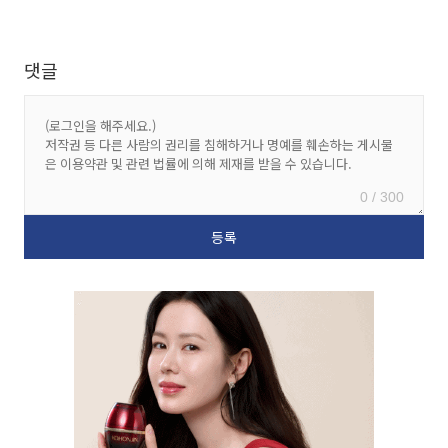
댓글
0 / 300