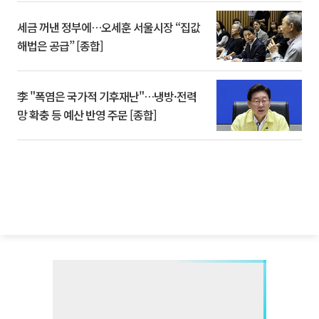
세금 꺼낸 정부에…오세훈 서울시장 “집값
해법은 공급” [종합]
李 "폭염은 국가적 기후재난"…냉방·전력
망 확충 등 예산 반영 주문 [종합]