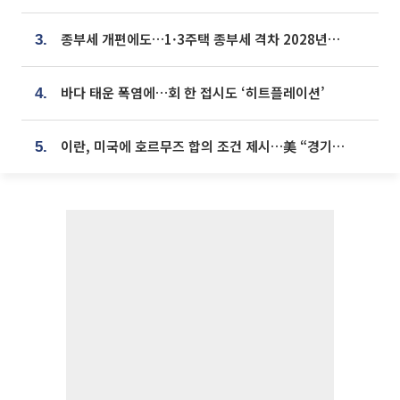
종부세 개편에도…1·3주택 종부세 격차 2028년부터 확대
3.
바다 태운 폭염에…회 한 접시도 ‘히트플레이션’
4.
이란, 미국에 호르무즈 합의 조건 제시…美 “경기 아직 안 끝나” [종합]
5.