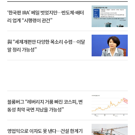
‘한국판 IRA’ 베일 벗었지만…반도체·배터
리 업계 “시행령이 관건”
與 “세제개편안 다양한 목소리 수렴…이달
말 정리 가능성”
블룸버그 “레버리지 거품 빠진 코스피, 변
동성 최악 국면 지났을 가능성”
영업익으로 이자도 못 낸다…건설 한계기