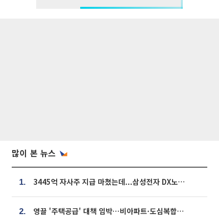
많이 본 뉴스
3445억 자사주 지급 마쳤는데...삼성전자 DX노조, 뒤늦은 '떼쓰기 집회'
1.
영끌 '주택공급' 대책 임박⋯비아파트·도심복합까지 총동원
2.