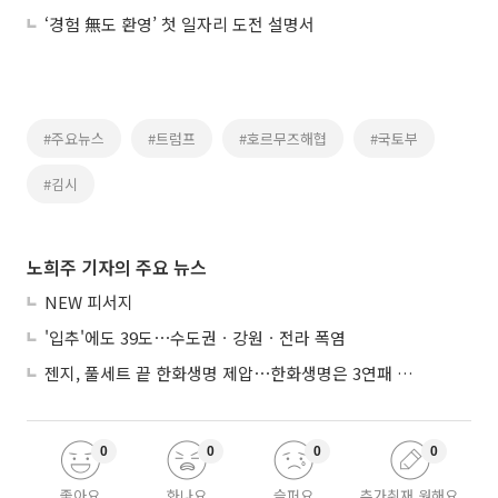
‘경험 無도 환영’ 첫 일자리 도전 설명서
#주요뉴스
#트럼프
#호르무즈해협
#국토부
#김시
노희주 기자의 주요 뉴스
NEW 피서지
'입추'에도 39도⋯수도권ㆍ강원ㆍ전라 폭염
젠지, 풀세트 끝 한화생명 제압⋯한화생명은 3연패 수렁
0
0
0
0
좋아요
화나요
슬퍼요
추가취재 원해요