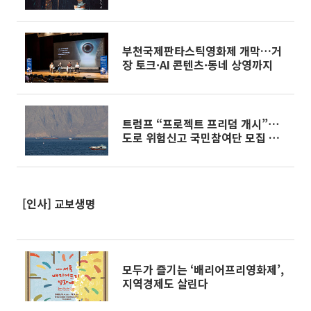
부천국제판타스틱영화제 개막…거
장 토크·AI 콘텐츠·동네 상영까지
트럼프 “프로젝트 프리덤 개시”⋯
도로 위험신고 국민참여단 모집 外
[오늘의 주요뉴스]
[인사] 교보생명
모두가 즐기는 ‘배리어프리영화제’,
지역경제도 살린다