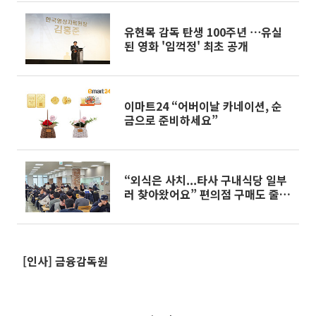
유현목 감독 탄생 100주년 ⋯유실
된 영화 '임꺽정' 최초 공개
이마트24 “어버이날 카네이션, 순
금으로 준비하세요”
“외식은 사치...타사 구내식당 일부
러 찾아왔어요” 편의점 구매도 줄이
어[르포]
[인사] 금융감독원