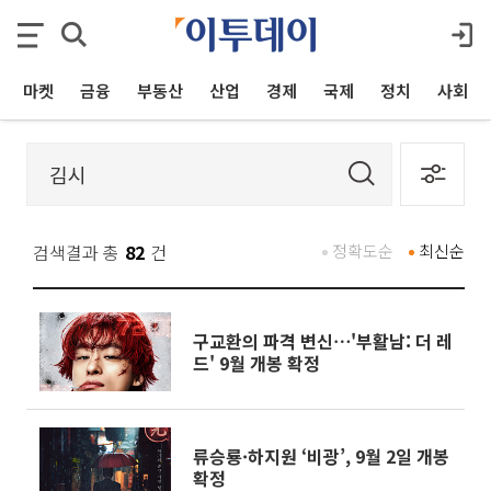
마켓
금융
부동산
산업
경제
국제
정치
사회
검색결과 총
82
건
정확도순
최신순
구교환의 파격 변신⋯'부활남: 더 레
드' 9월 개봉 확정
류승룡·하지원 ‘비광’, 9월 2일 개봉
확정