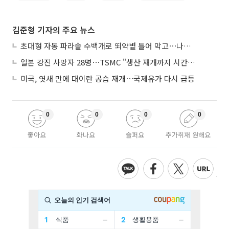
김준형 기자의 주요 뉴스
초대형 자동 파라솔 수백개로 뙤약볕 틀어 막고⋯나라별 폭염 생존법
일본 강진 사망자 28명⋯TSMC "생산 재개까지 시간 필요해"
미국, 엿새 만에 대이란 공습 재개⋯국제유가 다시 급등
0
0
0
0
좋아요
화나요
슬퍼요
추가취재 원해요