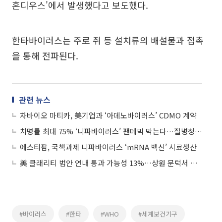
혼디우스'에서 발생했다고 보도했다.
한타바이러스는 주로 쥐 등 설치류의 배설물과 접촉
을 통해 전파된다.
관련 뉴스
차바이오 마티카, 美기업과 ‘아데노바이러스’ CDMO 계약
치명률 최대 75% ‘니파바이러스’ 팬데믹 막는다…질병청, 백신·치료제 동시 개발
에스티팜, 국책과제 니파바이러스 ‘mRNA 백신’ 시료생산
美 클래리티 법안 연내 통과 가능성 13%…상원 문턱서 제동
#바이러스
#한타
#WHO
#세계보건기구