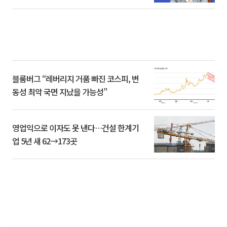
블룸버그 “레버리지 거품 빠진 코스피, 변
동성 최악 국면 지났을 가능성”
영업익으로 이자도 못 낸다…건설 한계기
업 5년 새 62→173곳