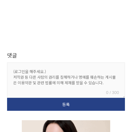
댓글
0 / 300