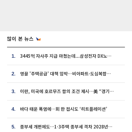
많이 본 뉴스
3445억 자사주 지급 마쳤는데...삼성전자 DX노조, 뒤늦은 '떼쓰기 집회'
1.
영끌 '주택공급' 대책 임박⋯비아파트·도심복합까지 총동원
2.
이란, 미국에 호르무즈 합의 조건 제시…美 “경기 아직 안 끝나” [종합]
3.
바다 태운 폭염에…회 한 접시도 ‘히트플레이션’
4.
종부세 개편에도…1·3주택 종부세 격차 2028년부터 확대
5.