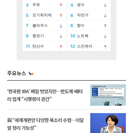
주요뉴스
‘한국판 IRA’ 베일 벗었지만…반도체·배터
리 업계 “시행령이 관건”
與 “세제개편안 다양한 목소리 수렴…이달
말 정리 가능성”