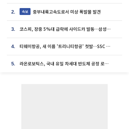
중부내륙고속도로서 미상 폭발물 발견
속보
2.
코스피, 장중 5%대 급락에 사이드카 발동…삼성·SK 동반 폭락
3.
티웨이항공, 새 이름 '트리니티항공' 첫발…SSC 전략 본격화
4.
라온로보틱스, 국내 유일 차세대 반도체 공정 로봇 개발 ‘고객사 테스트 진행’
5.