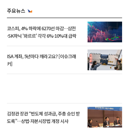
주요뉴스
코스피, 4% 하락에 6270선 마감…삼전
·SK하닉 '와르르' 각각 6%·10%대 급락
ISA 계좌, 5년마다 깨라고요? [이슈크래
커]
김정관 장관 “반도체 성과급, 주총 승인 받
도록”…상법·자본시장법 개정 시사