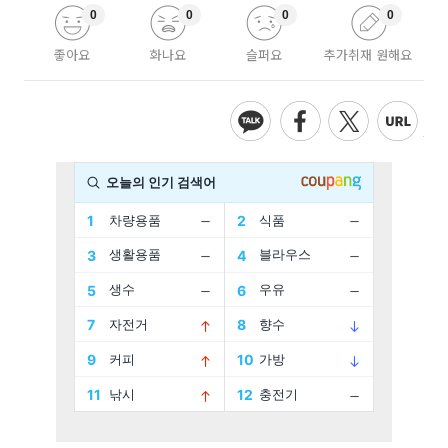
0
0
0
0
좋아요
화나요
슬퍼요
추가취재 원해요