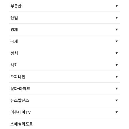
부동산
산업
경제
국제
정치
사회
오피니언
문화·라이프
뉴스발전소
이투데이TV
스페셜리포트