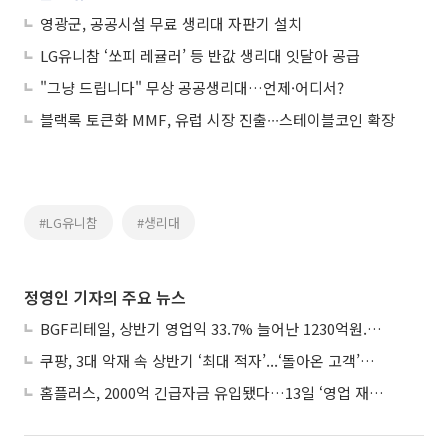
영광군, 공공시설 무료 생리대 자판기 설치
LG유니참 ‘쏘피 레귤러’ 등 반값 생리대 잇달아 공급
"그냥 드립니다" 무상 공공생리대…언제·어디서?
블랙록 토큰화 MMF, 유럽 시장 진출∙∙∙스테이블코인 확장
#LG유니참
#생리대
정영인 기자의 주요 뉴스
BGF리테일, 상반기 영업익 33.7% 늘어난 1230억원...2분기 영업익 22.3%↑
쿠팡, 3대 악재 속 상반기 ‘최대 적자’...‘돌아온 고객’에 수익성 반등 주목
홈플러스, 2000억 긴급자금 유입됐다…13일 ‘영업 재개’