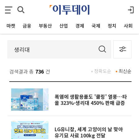
마켓
금융
부동산
산업
경제
국제
정치
사회
검색결과 총
736
건
정확도순
최신순
폭염에 생활용품도 '쿨링' 열풍…타
올 323%·생리대 450% 판매 급증
LG유니참, 세계 고양이의 날 맞아
유기묘 사료 100kg 전달