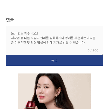
댓글
0 / 300