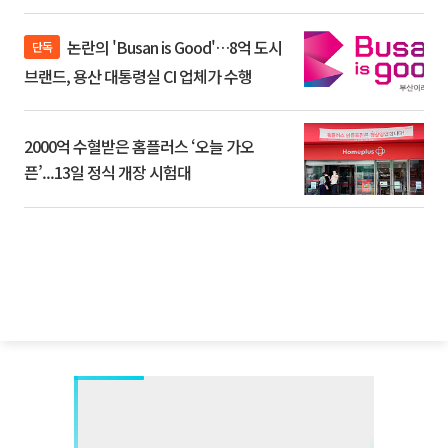
논란의 'Busan is Good'…8억 도시
단독
브랜드, 용산 대통령실 CI 업체가 수행
2000억 수혈받은 홈플러스 ‘오늘 가오
픈’...13일 정식 개장 시험대