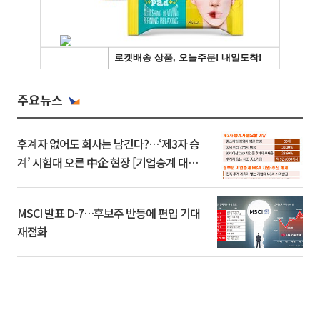
주요뉴스
후계자 없어도 회사는 남긴다?…‘제3자 승
계’ 시험대 오른 中企 현장 [기업승계 대전
환]
MSCI 발표 D-7…후보주 반등에 편입 기대
재점화