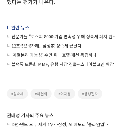
했다는 평가가 나온다.
관련 뉴스
전문가들 “코스피 8000·기업 연속성 위해 상속세 폐지·완화해야”
12조·5년·6차례...삼성家 상속세 끝났다
‘계열분리 가능성’ 수면 위…호텔·패션 독립하나
블랙록 토큰화 MMF, 유럽 시장 진출∙∙∙스테이블코인 확장
#상속세
#이건희
#이재용
#삼성전자
권태성 기자의 주요 뉴스
D램·낸드 모두 세계 1위…삼성, AI 메모리 '풀라인업'으로 승부