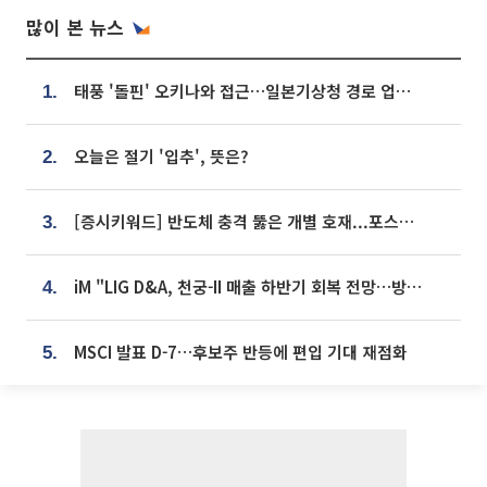
많이 본 뉴스
태풍 '돌핀' 오키나와 접근…일본기상청 경로 업데이트
1.
오늘은 절기 '입추', 뜻은?
2.
[증시키워드] 반도체 충격 뚫은 개별 호재...포스코퓨처엠·에코프로·한화솔루션 '눈길'
3.
iM "LIG D&A, 천궁-II 매출 하반기 회복 전망…방산 톱픽 유지"
4.
MSCI 발표 D-7…후보주 반등에 편입 기대 재점화
5.