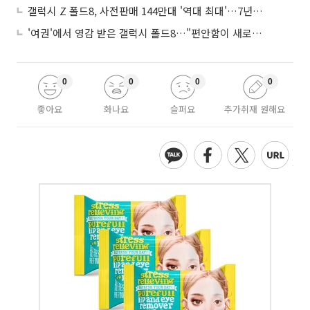
갤럭시 Z 폴드8, 사전판매 144만대 '역대 최대'…7년만에 갤노트10 기록 넘어
'여권'에서 영감 받은 갤럭시 폴드8…"편안함이 새로운 디자인 경쟁력"
0
0
0
0
좋아요
화나요
슬퍼요
추가취재 원해요