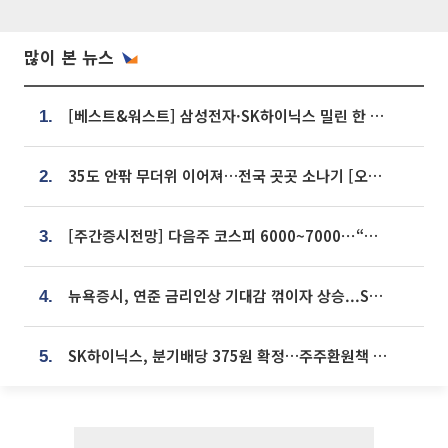
많이 본 뉴스
[베스트&워스트] 삼성전자·SK하이닉스 밀린 한 주…상상인증권은 85% 급등
1.
35도 안팎 무더위 이어져…전국 곳곳 소나기 [오늘 날씨]
2.
[주간증시전망] 다음주 코스피 6000~7000⋯“外人 수급은 정책이 변수”
3.
뉴욕증시, 연준 금리인상 기대감 꺾이자 상승...S&P500 사상 최고치 [종합]
4.
SK하이닉스, 분기배당 375원 확정…주주환원책 9월로 앞당겨 발표
5.