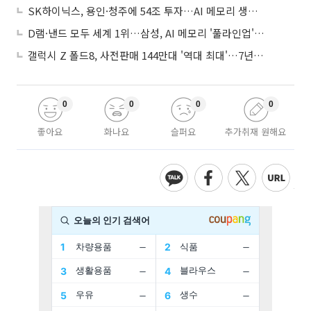
SK하이닉스, 용인·청주에 54조 투자…AI 메모리 생산기지 키운다
D램·낸드 모두 세계 1위…삼성, AI 메모리 '풀라인업'으로 승부
갤럭시 Z 폴드8, 사전판매 144만대 '역대 최대'…7년만에 갤노트10 기록 넘어
0
0
0
0
좋아요
화나요
슬퍼요
추가취재 원해요