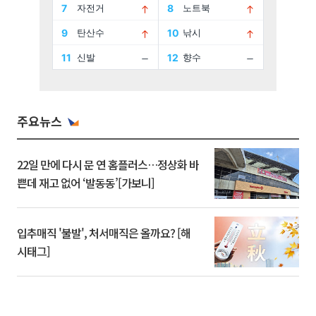
주요뉴스
22일 만에 다시 문 연 홈플러스…정상화 바
쁜데 재고 없어 ‘발동동’[가보니]
입추매직 '불발', 처서매직은 올까요? [해
시태그]