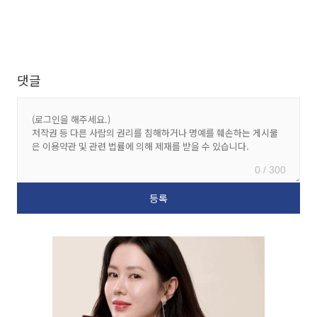
댓글
0 / 300