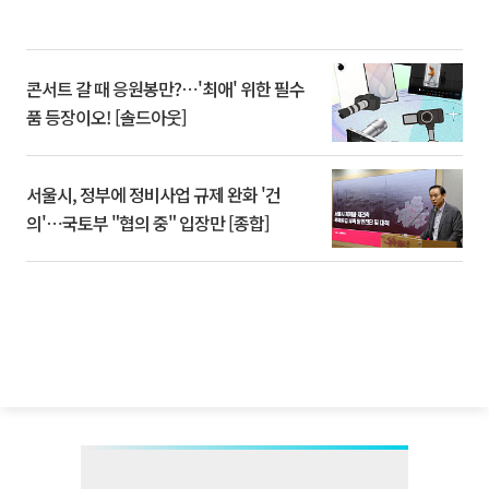
콘서트 갈 때 응원봉만?⋯'최애' 위한 필수
품 등장이오! [솔드아웃]
서울시, 정부에 정비사업 규제 완화 '건
의'⋯국토부 "협의 중" 입장만 [종합]