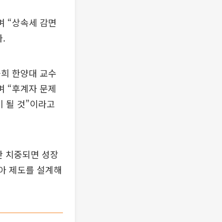
며 “상속세 감면
.
웅희 한양대 교수
며 “후계자 문제
이 될 것”이라고
만 치중되면 성장
찾아 제도를 설계해