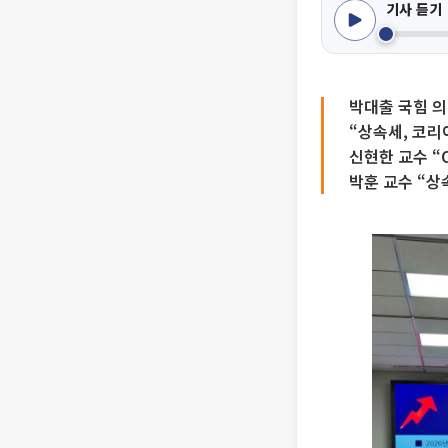
기사 듣기
박대출 국힘 
“상속세, 코리
신현한 교수 “
박훈 교수 “상