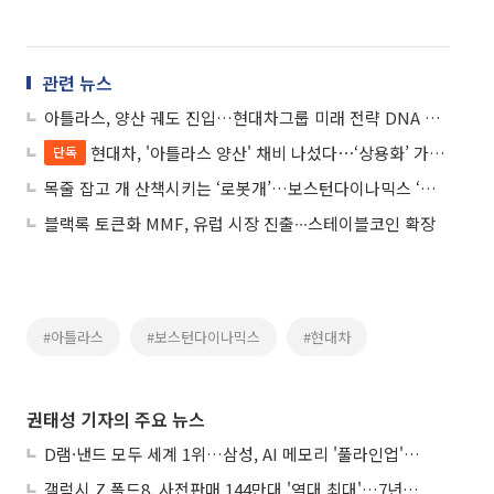
관련 뉴스
아틀라스, 양산 궤도 진입…현대차그룹 미래 전략 DNA 재설계
현대차, '아틀라스 양산' 채비 나섰다⋯‘상용화’ 가속페달
단독
목줄 잡고 개 산책시키는 ‘로봇개’…보스턴다이나믹스 ‘스팟’, 제미나이 탑재
블랙록 토큰화 MMF, 유럽 시장 진출∙∙∙스테이블코인 확장
#아틀라스
#보스턴다이나믹스
#현대차
권태성 기자의 주요 뉴스
D램·낸드 모두 세계 1위…삼성, AI 메모리 '풀라인업'으로 승부
갤럭시 Z 폴드8, 사전판매 144만대 '역대 최대'…7년만에 갤노트10 기록 넘어