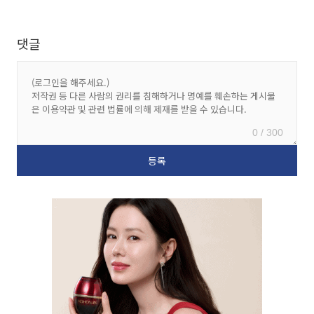
댓글
0 / 300