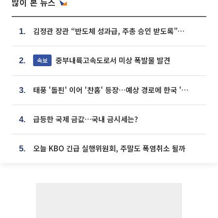
많이 본 뉴스
김정관 장관 “반도체 성과급, 주총 승인 받도록”…상법·자본시장법 개정 시사
1.
중부내륙고속도로서 미상 폭발물 발견
속보
2.
태풍 '돌핀' 이어 '찬홈' 등장…예상 경로에 한국 '한숨'
3.
급등한 국제 금값…국내 금시세는?
4.
오늘 KBO 긴급 실행위원회, 주말도 폭염취소 될까
5.