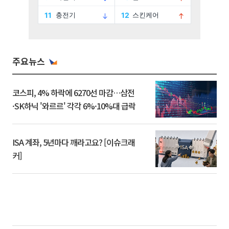
주요뉴스
코스피, 4% 하락에 6270선 마감…삼전
·SK하닉 '와르르' 각각 6%·10%대 급락
ISA 계좌, 5년마다 깨라고요? [이슈크래
커]