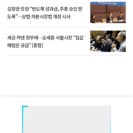
김정관 장관 “반도체 성과급, 주총 승인 받
도록”…상법·자본시장법 개정 시사
세금 꺼낸 정부에…오세훈 서울시장 “집값
해법은 공급” [종합]