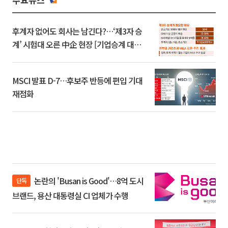
후계자 없어도 회사는 남긴다?…‘제3자 승
계’ 시험대 오른 中企 현장 [기업승계 대전
환]
MSCI 발표 D-7…후보주 반등에 편입 기대
재점화
논란의 'Busan is Good'…8억 도시
단독
브랜드, 용산 대통령실 CI 업체가 수행