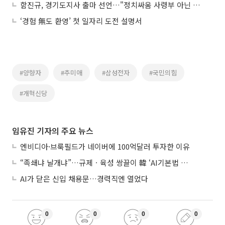
함진규, 경기도지사 출마 선언…"정치싸움 사령부 아닌 현장 집무실로 바꾸겠다"
‘경험 無도 환영’ 첫 일자리 도전 설명서
#양향자
#추미애
#삼성전자
#국민의힘
#개혁신당
임유진 기자의 주요 뉴스
엔비디아·브룩필드가 네이버에 100억달러 투자한 이유
“족쇄냐 날개냐”…규제ㆍ육성 쌍끌이 韓 ‘AI기본법 개정안’ 오늘 시행
AI가 닫은 신입 채용문…경력직엔 열었다
0
0
0
0