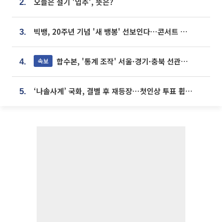
오늘은 절기 '입추', 뜻은?
2.
빅뱅, 20주년 기념 '새 뱅봉' 선보인다⋯콘서트 앞두고 팝업 개최
3.
합수본, '통계 조작' 서울·경기·충북 선관위 등 추가 압수수색
속보
4.
‘나솔사계’ 국화, 결별 후 재등장⋯첫인상 투표 휩쓸고 ‘인기녀’ 등극
5.