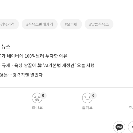
#경유가격
#주유소판매가격
#오피넷
#알뜰주유소
 뉴스
가 네이버에 100억달러 투자한 이유
규제ㆍ육성 쌍끌이 韓 ‘AI기본법 개정안’ 오늘 시행
 채용문…경력직엔 열었다
0
0
화나요
슬퍼요
추