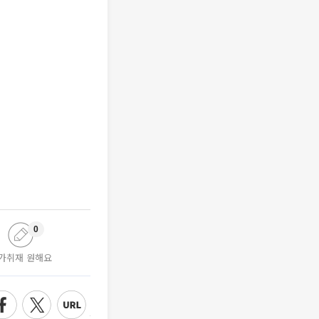
0
가취재 원해요