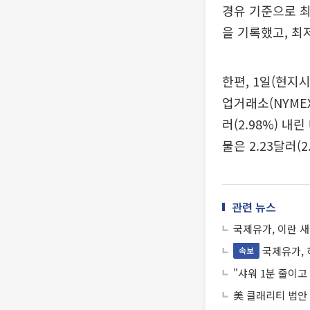
경유 기준으로 최
을 기록했고, 최
한편, 1일(현지
업거래소(NYMEX
러(2.98%) 내
물은 2.23달러(
관련 뉴스
국제유가, 이란 새
국제유가, 
속보
"샤워 1분 줄이고
美 클래리티 법안