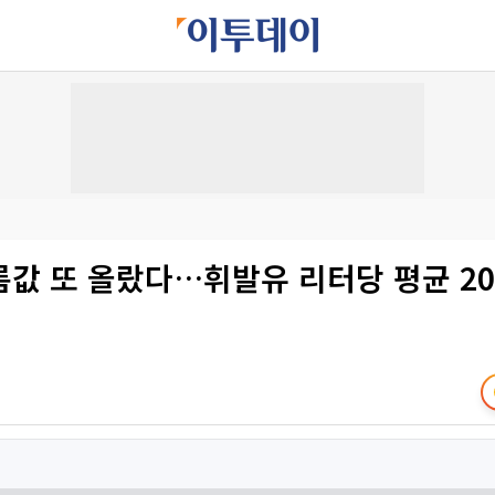
값 또 올랐다…휘발유 리터당 평균 20