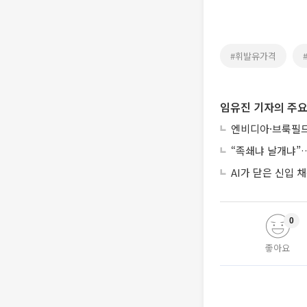
#휘발유가격
임유진 기자의 주요
엔비디아·브룩필드
“족쇄냐 날개냐”…
AI가 닫은 신입
0
좋아요