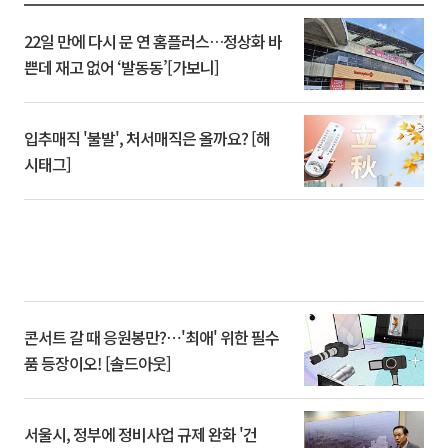
22일 만에 다시 문 연 홈플러스…정상화 바
쁜데 재고 없어 ‘발동동’[가보니]
입추매직 '불발', 처서매직은 올까요? [해
시태그]
콘서트 갈 때 응원봉만?⋯'최애' 위한 필수
품 등장이오! [솔드아웃]
서울시, 정부에 정비사업 규제 완화 '건