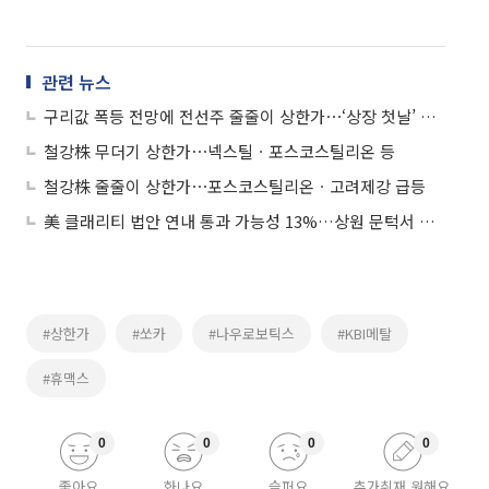
관련 뉴스
구리값 폭등 전망에 전선주 줄줄이 상한가⋯‘상장 첫날’ 채비는 83%↑
철강株 무더기 상한가⋯넥스틸ㆍ포스코스틸리온 등
철강株 줄줄이 상한가⋯포스코스틸리온ㆍ고려제강 급등
美 클래리티 법안 연내 통과 가능성 13%…상원 문턱서 제동
#상한가
#쏘카
#나우로보틱스
#KBI메탈
#휴맥스
0
0
0
0
좋아요
화나요
슬퍼요
추가취재 원해요