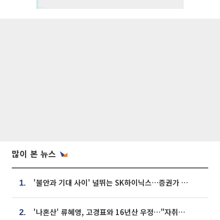
많이 본 뉴스
'불안과 기대 사이' 널뛰는 SK하이닉스…증권가 "HBM4·LTA 기반 펀터멘털 견고"
1.
'나혼산' 류혜영, 고경표와 16년산 우정…"자취방서 부모님과 마주쳐"
2.