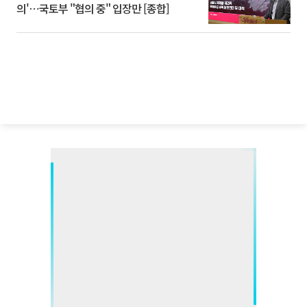
의'⋯국토부 "협의 중" 입장만 [종합]