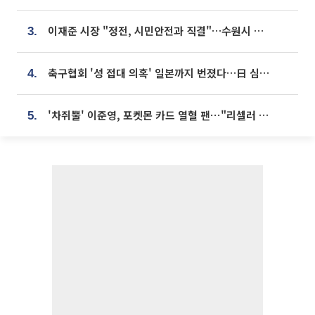
이재준 시장 "정전, 시민안전과 직결"…수원시 비상대응체계 가동
3.
축구협회 '성 접대 의혹' 일본까지 번졌다…日 심판 실명 공개
4.
'차쥐뿔' 이준영, 포켓몬 카드 열혈 팬⋯"리셀러 처단할 것"
5.