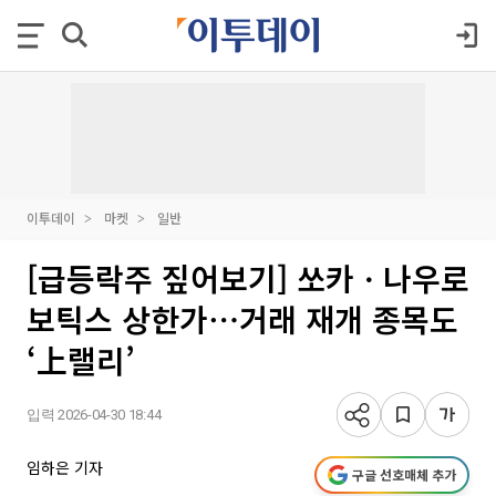
이투데이
마켓
일반
[급등락주 짚어보기] 쏘카ㆍ나우로
보틱스 상한가⋯거래 재개 종목도
‘上랠리’
입력 2026-04-30 18:44
임하은 기자
구글 선호매체 추가