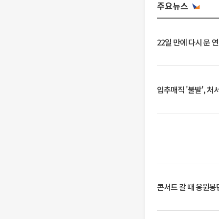
주요뉴스
22일 만에 다시 문 
입추매직 '불발', 처
콘서트 갈 때 응원봉만