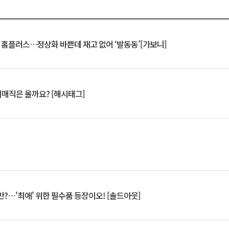
연 홈플러스…정상화 바쁜데 재고 없어 ‘발동동’[가보니]
서매직은 올까요? [해시태그]
?⋯'최애' 위한 필수품 등장이오! [솔드아웃]