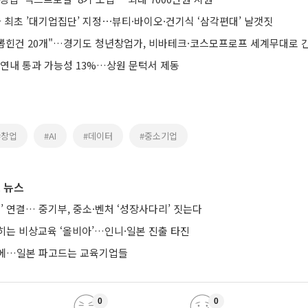
 최초 ’대기업집단’ 지정⋯뷰티·바이오·건기식 ‘삼각편대’ 날갯짓
, 뽑힌건 20개"…경기도 청년창업가, 비바테크·코스모프로프 세계무대로 
 연내 통과 가능성 13%…상원 문턱서 제동
#창업
#AI
#데이터
#중소기업
 뉴스
’ 연결… 중기부, 중소·벤처 ‘성장사다리’ 짓는다
히는 비상교육 ‘올비아’…인니·일본 진출 타진
요에…일본 파고드는 교육기업들
0
0