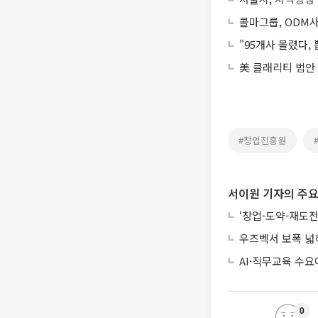
콜마그룹, ODM사
"95개사 몰렸다
美 클래리티 법안
#창업진흥원
서이원 기자의 주요
‘창업-도약-재도전
우즈벡서 보폭 넓
AI·직무교육 수
0