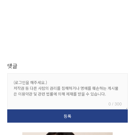
댓글
0 / 300