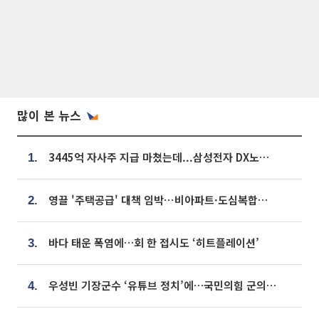
많이 본 뉴스
3445억 자사주 지급 마쳤는데...삼성전자 DX노조, 뒤늦은 '떼쓰기 집회'
1.
영끌 '주택공급' 대책 임박⋯비아파트·도심복합까지 총동원
2.
바다 태운 폭염에…회 한 접시도 ‘히트플레이션’
3.
우성빈 기장군수 ‘유튜브 정치’에…국민의힘 군의원들 집단 반발
4.