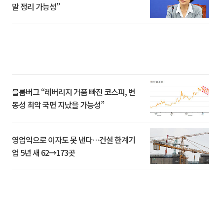
말 정리 가능성”
블룸버그 “레버리지 거품 빠진 코스피, 변
동성 최악 국면 지났을 가능성”
영업익으로 이자도 못 낸다…건설 한계기
업 5년 새 62→173곳