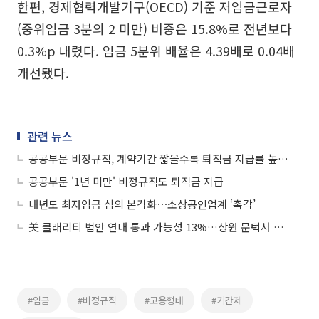
한편, 경제협력개발기구(OECD) 기준 저임금근로자
(중위임금 3분의 2 미만) 비중은 15.8%로 전년보다
0.3%p 내렸다. 임금 5분위 배율은 4.39배로 0.04배
개선됐다.
관련 뉴스
공공부문 비정규직, 계약기간 짧을수록 퇴직금 지급률 높아진다
공공부문 '1년 미만' 비정규직도 퇴직금 지급
내년도 최저임금 심의 본격화⋯소상공인업계 ‘촉각’
美 클래리티 법안 연내 통과 가능성 13%…상원 문턱서 제동
#임금
#비정규직
#고용형태
#기간제