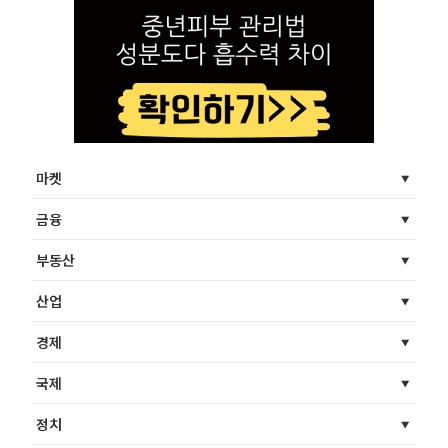
마켓
금융
부동산
산업
경제
국제
정치