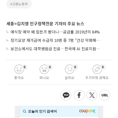
#고용노동부
세종=김지영 인구정책전문 기자의 주요 뉴스
예식장 예약 왜 힘든가 봤더니⋯공급률 2019년의 84%
장기요양 재가급여 수급자 10명 중 7명 “건강 악화해도 집에서”
보건소에서도 대학병원급 진료…전국에 AI 진료지원도구 보급
0
0
0
0
좋아요
화나요
슬퍼요
추가취재 원해요