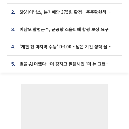
SK하이닉스, 분기배당 375원 확정…주주환원책 9월로 앞당겨 발표
2.
이남오 함평군수, 군공항 소음피해 함평 보상 요구
3.
'개편 전 마지막 수능' D-100⋯남은 기간 성적 올릴 전략은
4.
효율·AI 더했다…더 강하고 알뜰해진 ‘더 뉴 그랜저 하이브리드’ [ET의 모빌리티]
5.