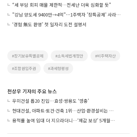
“세 부담 회피 매물 제한적…전세난 더욱 심화할 듯”
"강남 양도세 9400만→4억"⋯1주택자 '장특공제' 사라지면 세금 4배 뛴다
‘경험 無도 환영’ 첫 일자리 도전 설명서
#장기보유특별공제
#소득세법개정안
#비주택자산
#조합원입주권
#과세형평성
천상우 기자의 주요 뉴스
우미건설 톱20 진입…효성·쌍용도 ‘껑충’
현대건설, 아파트·토건·건축 1위…산업·환경설비는 삼성E&A
용적률 높여 임대 더 지으라더니…‘제값 보상’ 5개월째 국회에 발목