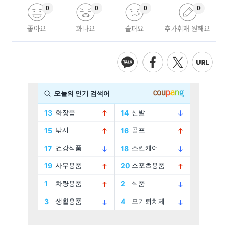
0
0
0
0
좋아요
화나요
슬퍼요
추가취재 원해요