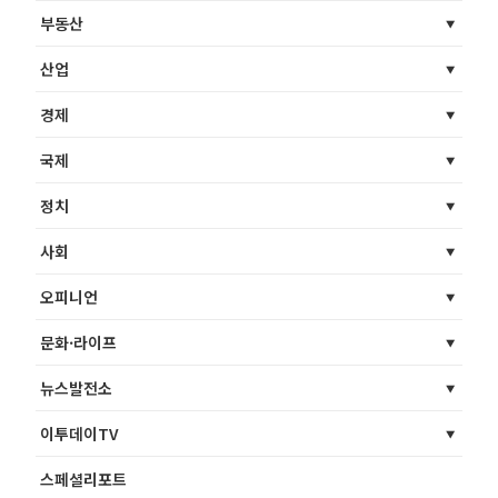
부동산
산업
경제
국제
정치
사회
오피니언
문화·라이프
뉴스발전소
이투데이TV
스페셜리포트