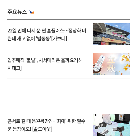
주요뉴스
22일 만에 다시 문 연 홈플러스…정상화 바
쁜데 재고 없어 ‘발동동’[가보니]
입추매직 '불발', 처서매직은 올까요? [해
시태그]
콘서트 갈 때 응원봉만?⋯'최애' 위한 필수
품 등장이오! [솔드아웃]