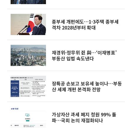
될까 [흔들리는 룰, 출렁이는 시장
③]
종부세 개편에도…1·3주택 종부세
격차 2028년부터 확대
재경위·정무위 쥔 與…‘이재명표’
부동산 입법 속도낸다
장특공 손보고 보유세 높이나…부동
산 세제 개편 본격화 전망
가상자산 과세 폐지 청원 99% 돌
파…국회 논의 재점화되나