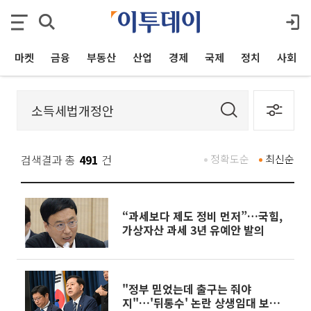
마켓
금융
부동산
산업
경제
국제
정치
사회
검색결과 총
491
건
정확도순
최신순
“과세보다 제도 정비 먼저”…국힘,
가상자산 과세 3년 유예안 발의
"정부 믿었는데 출구는 줘야
지"…'뒤통수' 논란 상생임대 보완