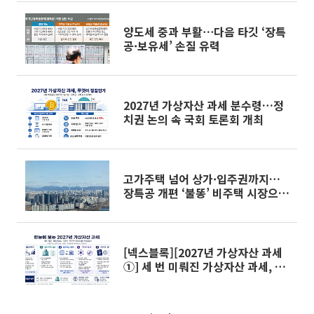
양도세 중과 부활⋯다음 타깃 ‘장특
공·보유세’ 손질 유력
2027년 가상자산 과세 분수령…정
치권 논의 속 국회 토론회 개최
고가주택 넘어 상가·입주권까지…
장특공 개편 ‘불똥’ 비주택 시장으로
번지나
[넥스블록][2027년 가상자산 과세
①] 세 번 미뤄진 가상자산 과세, 시
행은 언제?