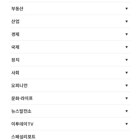
부동산
산업
경제
국제
정치
사회
오피니언
문화·라이프
뉴스발전소
이투데이TV
스페셜리포트