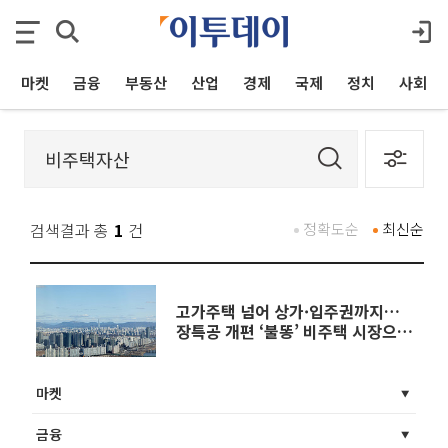
마켓
금융
부동산
산업
경제
국제
정치
사회
검색결과 총
1
건
정확도순
최신순
고가주택 넘어 상가·입주권까지…
장특공 개편 ‘불똥’ 비주택 시장으로
번지나
마켓
금융