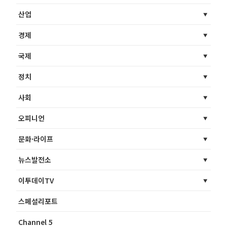
산업
경제
국제
정치
사회
오피니언
문화·라이프
뉴스발전소
이투데이TV
스페셜리포트
Channel 5