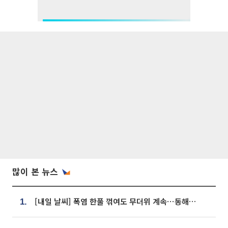
많이 본 뉴스
[내일 날씨] 폭염 한풀 꺾여도 무더위 계속⋯동해안 이틀 연속 비
1.