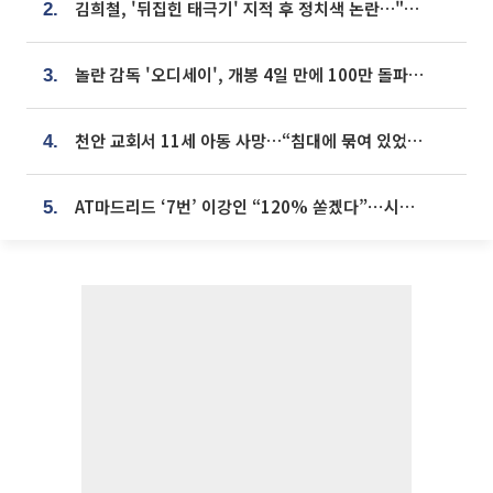
김희철, '뒤집힌 태극기' 지적 후 정치색 논란…"좌우 떠나 우리나라 국기"
2.
놀란 감독 '오디세이', 개봉 4일 만에 100만 돌파⋯'왕사남' 보다 빠르다
3.
천안 교회서 11세 아동 사망…“침대에 묶여 있었다” 진술 확보
4.
AT마드리드 ‘7번’ 이강인 “120% 쏟겠다”⋯시메오네 감독 “필요한 선수”
5.