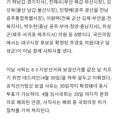
기 하남갑·경기지사), 전재수(부산 북갑·부산시장), 김
상욱(울산 남갑·울산시장), 민형배(광주 광산을·전남
광주통합특별시장), 이원택(전북 군산·김제·부안을·전
북지사), 박수현(충남 공주·부여·청양·충남지사), 위성
곤(제주 서귀포·제주지사) 의원 등 8명이다. 국민의힘
에서는 대구시장 후보로 확정된 추경호 의원(대구 달
성군)이 이날 함께 사퇴서를 냈다.
이날 사퇴는 6·3 지방선거와 보궐선거를 같은 날 치르
기 위한 데드라인(4월 30일)을 하루 앞두고 이뤄졌다.
공직선거법상 보궐 사유는 30일까지 확정돼야 동시
투표가 가능하다. 4월 임시국회는 28일 마지막 본회
의로 폐회된 만큼, 사직서는 폐회 중 국회의장 허가
절차를 거쳐 처리된다.