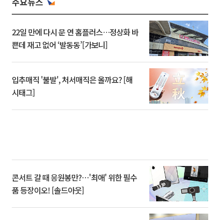
주요뉴스
22일 만에 다시 문 연 홈플러스…정상화 바
쁜데 재고 없어 ‘발동동’[가보니]
입추매직 '불발', 처서매직은 올까요? [해
시태그]
콘서트 갈 때 응원봉만?⋯'최애' 위한 필수
품 등장이오! [솔드아웃]