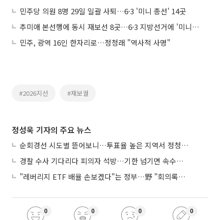
민주당 의원 8명 29일 일괄 사퇴…6·3 '미니 총선' 14곳
추미애 본선행에 동시 재보선 8곳…6·3 지방선거에 '미니 총선' 얹힌다
민주, 광역 16인 한자리로…정청래 "역사적 사명"
#2026지선
#재보궐
정성욱 기자의 주요 뉴스
순회경선 시도별 뜯어보니…투표율 높은 지역서 정청래 강세
경찰 수사 기다리다 피의자 석방…기한 넘기면 속수무책
"레버리지 ETF 배율 손보겠다"는 정부…野 "회의록부터 내놔야"
0
0
0
0