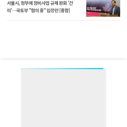
서울시, 정부에 정비사업 규제 완화 '건
의'⋯국토부 "협의 중" 입장만 [종합]