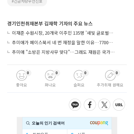
#긴급차량우선신호
경기인천취재본부 김재학 기자의 주요 뉴스
이재준 수원시장, 20개국 이주민 135명 '새빛 글로벌프렌즈' 위촉
추미애가 페이스북서 네 번 재정을 말한 이유…7700억 추경 열쇠는 도의회에
추미애 "소방은 지방사무 맞다"…그래도 재원은 국가가 나눠야
0
0
0
0
좋아요
화나요
슬퍼요
추가취재 원해요