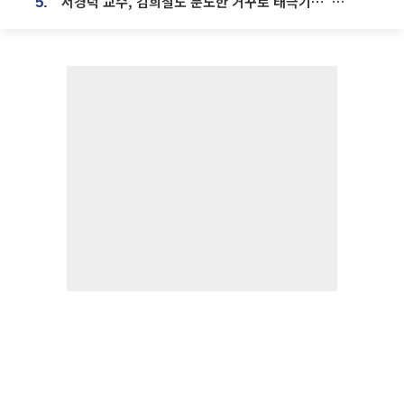
서경덕 교수, 김희철도 분노한 거꾸로 태극기⋯"엉터리는 아냐, 아쉬울 뿐"
5.