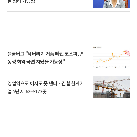
말 정리 가능성”
블룸버그 “레버리지 거품 빠진 코스피, 변
동성 최악 국면 지났을 가능성”
영업익으로 이자도 못 낸다…건설 한계기
업 5년 새 62→173곳