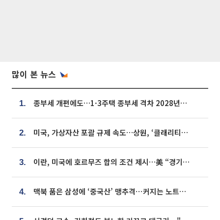
많이 본 뉴스
종부세 개편에도…1·3주택 종부세 격차 2028년부터 확대
1.
미국, 가상자산 포괄 규제 속도…상원, ‘클래리티법’ 9월 절차투표 추진
2.
이란, 미국에 호르무즈 합의 조건 제시…美 “경기 아직 안 끝나” [종합]
3.
맥북 품은 삼성에 ‘중국산’ 맹추격⋯커지는 노트북 OLED 시장
4.