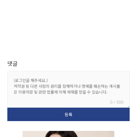
댓글
0 / 300