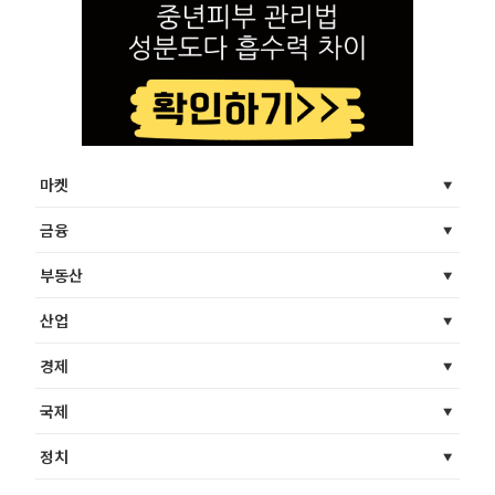
마켓
금융
부동산
산업
경제
국제
정치