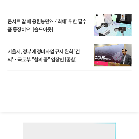
콘서트 갈 때 응원봉만?⋯'최애' 위한 필수
품 등장이오! [솔드아웃]
서울시, 정부에 정비사업 규제 완화 '건
의'⋯국토부 "협의 중" 입장만 [종합]