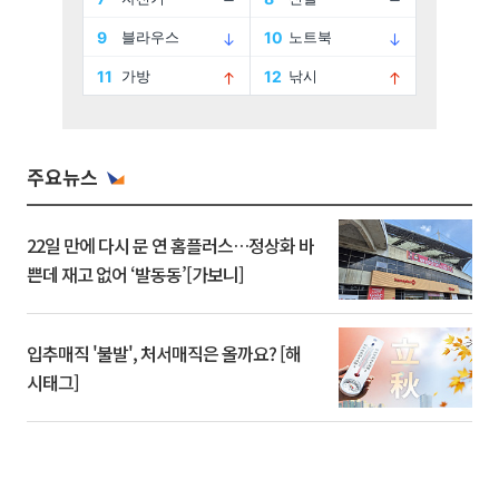
주요뉴스
22일 만에 다시 문 연 홈플러스…정상화 바
쁜데 재고 없어 ‘발동동’[가보니]
입추매직 '불발', 처서매직은 올까요? [해
시태그]