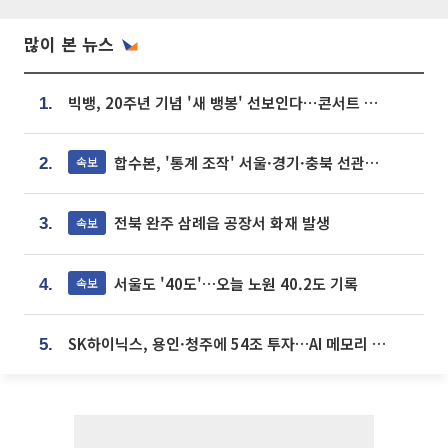
많이 본 뉴스
빅뱅, 20주년 기념 '새 뱅봉' 선보인다⋯콘서트 앞두고 팝업 개최
1.
합수본, '통계 조작' 서울·경기·충북 선관위 등 추가 압수수색
속보
2.
전북 완주 삼례읍 공장서 화재 발생
속보
3.
서울도 '40도'…오늘 노원 40.2도 기록
속보
4.
SK하이닉스, 용인·청주에 54조 투자…AI 메모리 생산기지 키운다
5.