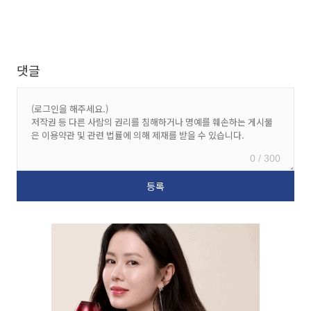
댓글
0 / 300