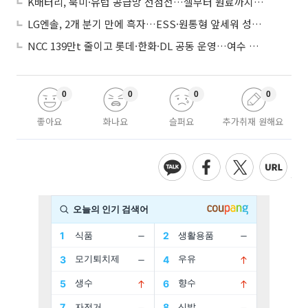
K배터리, 북미·유럽 공급망 선점전…셀부터 원료까지 현지화
LG엔솔, 2개 분기 만에 흑자…ESS·원통형 앞세워 성장 가속
NCC 139만t 줄이고 롯데·한화·DL 공동 운영…여수 1호 본궤도
0
0
0
0
좋아요
화나요
슬퍼요
추가취재 원해요