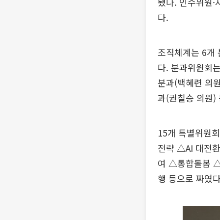
됐다. 인수위원·
다.
조직체계는 6개 
다. 분과위원회
분과(백혜련 의
과(권칠승 의원)
15개 특별위원회
전략 △AI 대
여 △통합돌봄 
행 등으로 짜였다