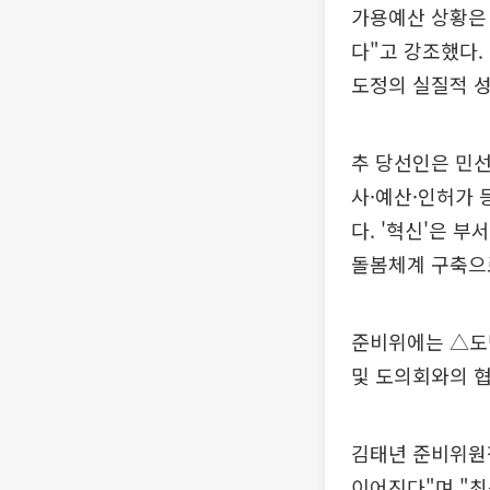
가용예산 상황은 
다"고 강조했다.
도정의 실질적 성
추 당선인은 민선
사·예산·인허가 
다. '혁신'은 
돌봄체계 구축으
준비위에는 △도
및 도의회와의 협
김태년 준비위원장
이어진다"며 "최