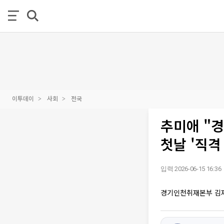
이투데이
사회
전국
추미애 "
첫날 '직격
입력 2026-06-15 16:36
경기인천취재본부 김