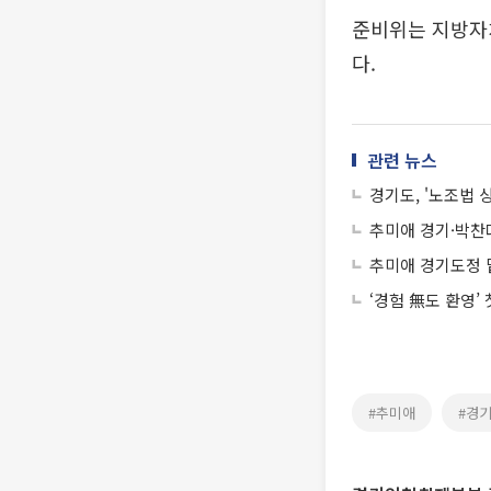
준비위는 지방자치
다.
관련 뉴스
경기도, '노조법
추미애 경기·박찬대
추미애 경기도정 
‘경험 無도 환영’
#추미애
#경