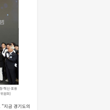
정·혁신·포용
비위원회)
 "지금 경기도의