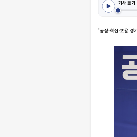
기사 듣기
'공정·혁신·포용 경