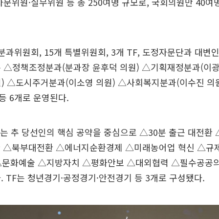
자문위원·실무위원 등 총 250여명 규모로, 국회의원만 40여
분과위원회, 15개 특별위원회, 3개 TF, 도정자문단과 대
는 △정책조정분과(분과장 윤후덕 의원) △기획재정분과(이광
원) △도시주거분과(이소영 의원) △사회복지분과(이수진 의
 등 6개로 운영된다.
는 추 당선인의 핵심 공약을 중심으로 △30분 출근 대전환
전환 △북부대전환 △에너지순환경제 △미래농어업 혁신 △규
△문화예술 △지방자치 △평화안보 △대외협력 △필수공공
. TF는 청년경기·공정경기·안전경기 등 3개로 구성됐다.